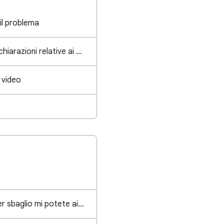
il problema
Aggiornamenti alle dichiarazioni relative ai contenuti AI per conquistare la fiducia del pubblico
 video
Ho eliminato la live per sbaglio mi potete aiutare grazie