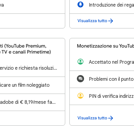
va
Visualizza tutto
ti (YouTube Premium,
Monetizzazione su YouTu
TV e canali Primetime)
Segnalazione disservizio e richiesta risoluzione - Sovrascrittura e cancellazione abbonamento YouTub
Problemi con il punto
icare un film noleggiato
PIN di verifica indiriz
abbonamento ad adobe di € 8,19/mese fatto erroneamente?
Visualizza tutto