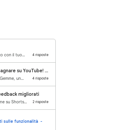
to con il tuo…
4 risposte
Introduzione dei regali e delle Gemme: un nuovo modo per i creator di guadagnare su YouTube! ✨
le Gemme, un…
4 risposte
feedback migliorati
ione su Shorts…
2 risposte
i sulle funzionalità