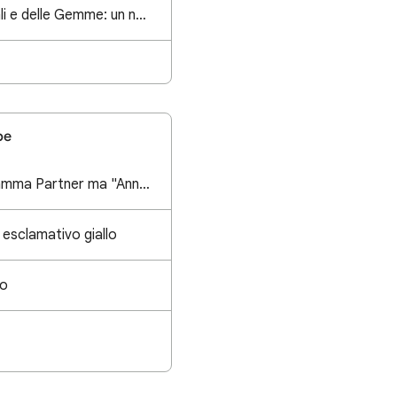
Introduzione dei regali e delle Gemme: un nuovo modo per i creator di guadagnare su YouTube! ✨
be
Accettato nel Programma Partner ma "Annunci disattivati" su tutti i video - Cosa manca?
 esclamativo giallo
zo