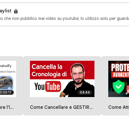
aylist
0:05:17
04:44
e YouTube
Come Cancellare e GESTIRE la Cronologia YouTube dal Cellulare
Come Attivare la Protezione Avanzat