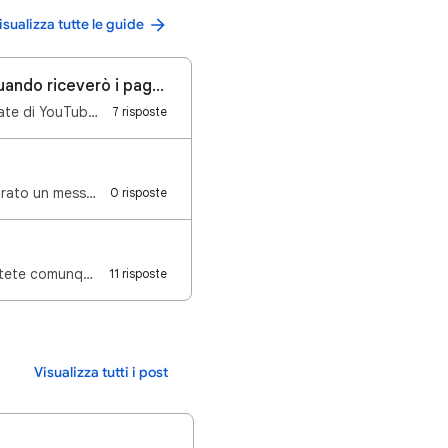
isualizza tutte le guide
🔍 Domande frequenti: tempistiche di pagamento degli utili di YouTube. Quando riceverò i pagamenti?
rate di YouTub…
7 risposte
Può succedere che, durante la riproduzione di uno o più video su YouTube, venga mostrato un messaggi…
0 risposte
Anche se il vostro pubblico di riferimento è maggiormente situato nel vostro paese, potete comunque …
11 risposte
Visualizza tutti i post