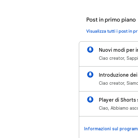
Post in primo piano
Visualizza tutti i post in 
Nuovi modi per i
Ciao creator, Sappi
Ciao creator, Siamo
Player di Shorts 
Ciao, Abbiamo ascol
Informazioni sul program