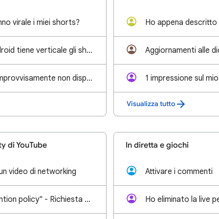
o virale i miei shorts?
Ho appena descritto 
Perché tablet android tiene verticale gli shorts anche se fino a qualche mese prima erra orizzontale
video diventano improvvisamente non disponibili per restrizioni, senza violarne alcuna
1 impressione sul mio
Visualizza tutto
y di YouTube
In diretta e giochi
un video di networking
Attivare i commenti
Errore "Circumvention policy" - Richiesta di verifica manuale per canale rimosso