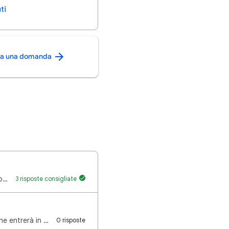
ti
ca una domanda
Ciao a tutti! In queste settimane sto riscontrando dei problemi nelle mie live. Il contenuto non e’ …
3 risposte consigliate
Un saluto da Google, Vogliamo condividere un aggiornamento sulla pagina Tendenze che entrerà in vigo…
0 risposte