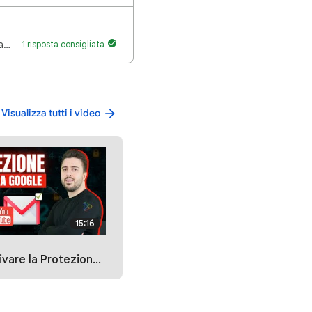
Buonasera, premetto che non pubblico mai video su youtube; lo utilizzo solo per guardare video di al…
1 risposta consigliata
Visualizza tutti i video
15:16
a Google per mettere in Sicurezza il tuo Canale YouTube e Gmail 🔒