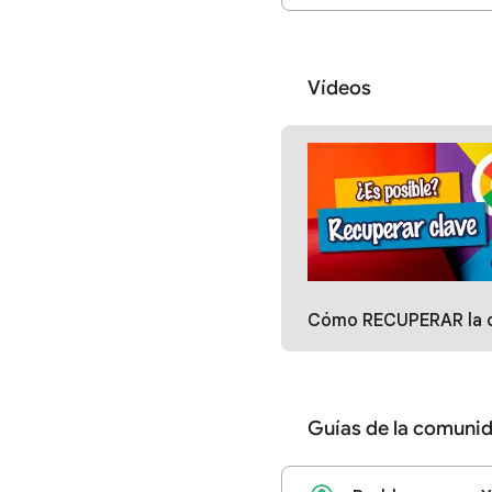
Vídeos
Cómo RECUPERAR la contraseña GMAIL o GOOGLE - ¿Es posible lograrlo? Conoce los 
Guías de la comuni