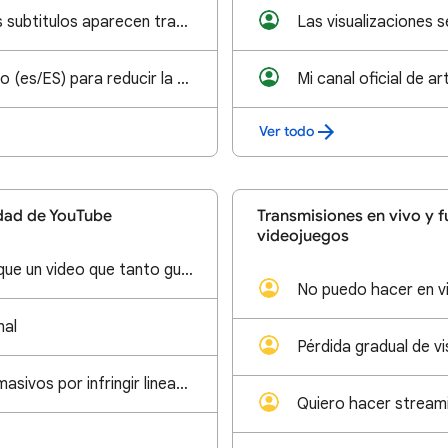
Cuando activo los subtitulos aparecen traducidos por defecto a otro idioma
El atajo de teclado (es/ES) para reducir la velocidad de reproducción no funciona.
Ver todo
dad de YouTube
Transmisiones en vivo y 
videojuegos
Porque permiten que un video que tanto gusta no aumente sus visitas ante un malsano reporte
nal
Pérdida gradual de vi
Falsos reclamos masivos por infringir lineamientos de comunidad YouTube