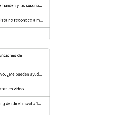
Las visualizaciones se hunden y las suscripciones se estancan
Mi canal oficial de artista no reconoce a mi canal Topyc
funciones de
No puedo hacer en vivo. ¿Me pueden ayudar?
stas en video
Quiero hacer streaming desde el movil a 1080p