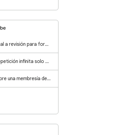
ube
Cómo mandar mi canal a revisión para formar parte de YouTube partner?
Cada que activo la repetición infinita solo se repite una vez
Necesito ayuda compre una membresía de YouTube primiun por error y no la quiero