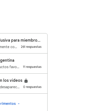
Novedad para streamers: pasa de una transmisión en vivo pública a una exclusiva para miembros 🔴
Hola creadores, Nos complace anunciar una nueva función que te ayudará a crear fácilmente contenido …
261 respuestas
rgentina
Hola creadores, Nos enfocamos en facilitar que los usuarios compren sus nuevos productos favoritos c…
11 respuestas
n los videos
Hola, Hemos notado que algunos usuarios indican que sus comentarios no aparecen o desaparecen despué…
0 respuestas
erimentos