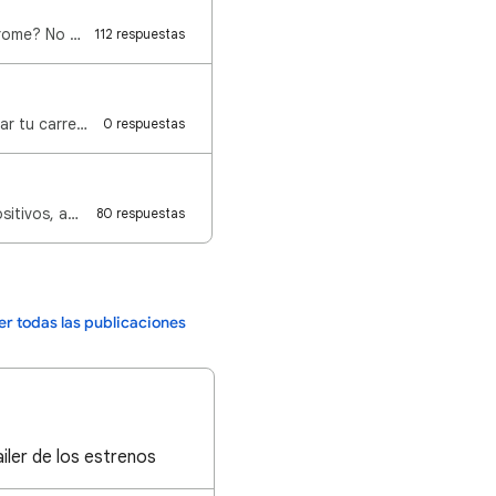
¿Estás experimentando algún problema usando YouTube y tu navegador es Google Chrome? No consigues re…
112 respuestas
Seguramente, estás leyendo esta Guía de la Comunidad pues tienes interés en comenzar tu carrera como…
0 respuestas
Sigue los pasos de la siguiente guía para recuperar la seguridad de tus cuentas y dispositivos, adem…
80 respuestas
er todas las publicaciones
ailer de los estrenos