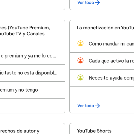
Ver todo
nes (YouTube Premium,
La monetización en YouT
ouTube TV y Canales
Recién hoy compre premium y ya me lo cobraron cuando se debía cobrar el 3/10/2023
El articulo que solicitaste no esta disponible para la compra
emium y no tengo
Ver todo
erechos de autor y
YouTube Shorts