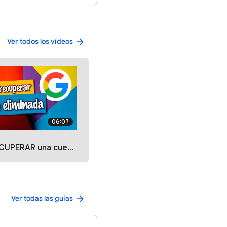
Ver todos los vídeos
06:07
L o GOOGLE eliminada - Antes de 15 días es posible | [EGL]
Ver todas las guías