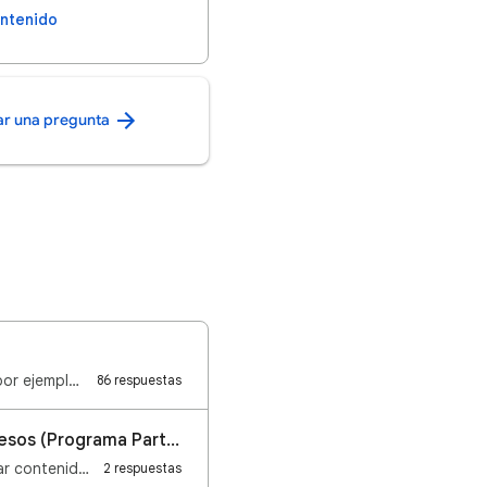
ontenido
ar una pregunta
Los estafadores usan muchos trucos para que les entregues tu información personal; por ejemplo, enví…
86 respuestas
🔎 Preguntas frecuentes: ¿Por qué no puedo registrarme para obtener ingresos (Programa Partners)?
Si quieres solicitar participar en el Programa para Partners de YouTube (YPP) y monetizar contenido …
2 respuestas