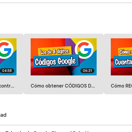
04:58
06:31
mecanismos | [EGL]
Cómo obtener CÓDIGOS DE RESPALDO de Google - Clave de seguridad de 8 dígitos | [EGL]
Cómo RECUPERAR una cuenta GMAI
dad