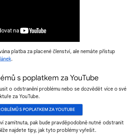
ána platba za placené členství, ale nemáte přístup
lánek
.
lémů s poplatkem za YouTube
okusit o odstranění problému nebo se dozvědět více o své
ktuře za YouTube.
OBLÉMŮ S POPLATKEM ZA YOUTUBE
tví zamítnuta, pak bude pravděpodobně nutné odstranit
že najdete tipy, jak tyto problémy vyřešit.