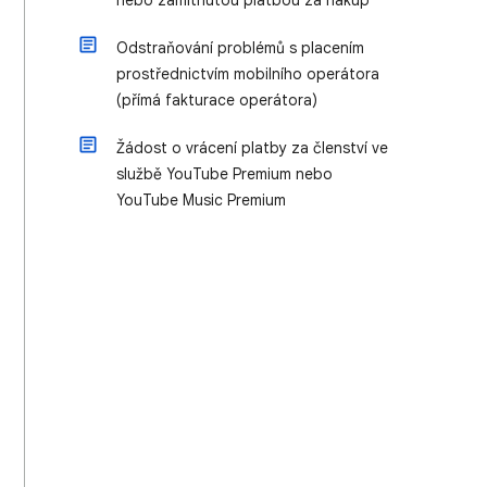
nebo zamítnutou platbou za nákup
Odstraňování problémů s placením
prostřednictvím mobilního operátora
(přímá fakturace operátora)
Žádost o vrácení platby za členství ve
službě YouTube Premium nebo
YouTube Music Premium