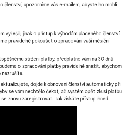
o členství, upozorníme vás e‐mailem, abyste ho mohli
m vyřešili, jinak o přístup k výhodám placeného členství
eme pravidelně pokoušet o zpracování vaší měsíční
úspěšnému stržení platby, předplatné vám na 30 dnů
budeme o zpracování platby pravidelně snažit, abychom
 nezrušíte.
aktualizujete, dojde k obnovení členství automaticky při
dyby se vám nechtělo čekat, až systém opět zkusí platbu
 se znovu zaregistrovat. Tak získáte přístup ihned.