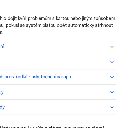
ohlo dojít kvůli problémům s kartou nebo jiným způsobem
bou, pokusí se systém platbu opět automaticky strhnout
m.
ní
ch prostředků k uskutečnění nákupu
ty
ody