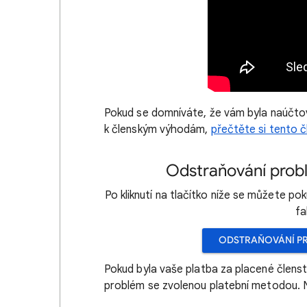
Pokud se domníváte, že vám byla naúčtov
k členským výhodám,
přečtěte si tento č
Odstraňování prob
Po kliknutí na tlačítko níže se můžete p
fa
ODSTRAŇOVÁNÍ PR
Pokud byla vaše platba za placené člens
problém se zvolenou platební metodou. Ní