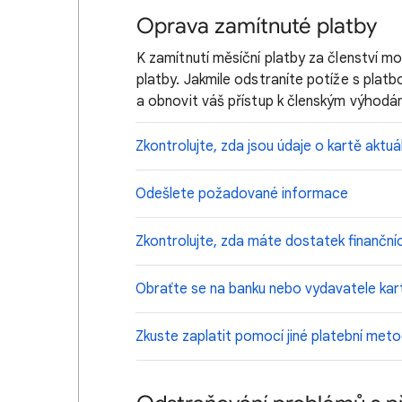
Oprava zamítnuté platby
K zamítnutí měsíční platby za členství m
platby. Jakmile odstraníte potíže s plat
a obnovit váš přístup k členským výhodá
Zkontrolujte, zda jsou údaje o kartě aktuál
Odešlete požadované informace
Zkontrolujte, zda máte dostatek finanční
Obraťte se na banku nebo vydavatele kar
Zkuste zaplatit pomocí jiné platební met