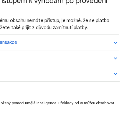
řístupem k výhodám po provedení
enému obsahu nemáte přístup, je možné, že se platba
ete také přijít z důvodu zamítnutí platby.
ransakce
ložený pomocí umělé inteligence. Překlady od AI můžou obsahovat