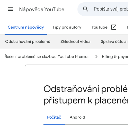
Nápověda YouTube
Centrum nápovědy
Tipy pro autory
YouTube
Odstraňování problémů
Zhlédnout videa
Správa účtu a
Řešení problémů se službou YouTube Premium
Billing & pay
Odstraňování problé
přístupem k placené
Počítač
Android