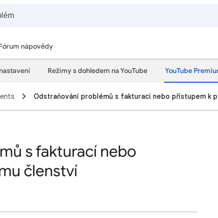
Fórum nápovědy
 nastavení
Režimy s dohledem na YouTube
YouTube Premi
ments
Odstraňování problémů s fakturací nebo přístupem k 
mů s fakturací nebo
mu členství