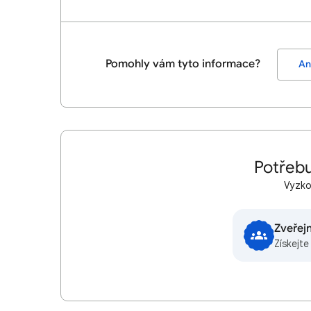
Pomohly vám tyto informace?
An
Potřebu
Vyzkou
Zveřej
Získejt