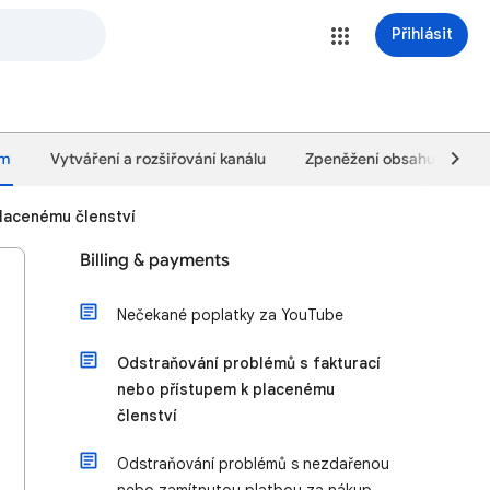
Přihlásit
um
Vytváření a rozšiřování kanálu
Zpeněžení obsahu
Zá
placenému členství
Billing & payments
Nečekané poplatky za YouTube
Odstraňování problémů s fakturací
nebo přístupem k placenému
členství
Odstraňování problémů s nezdařenou