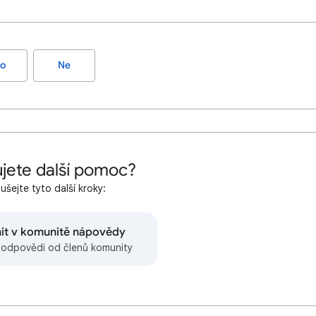
o
Ne
jete další pomoc?
šejte tyto další kroky:
nit v komunitě nápovědy
e odpovědi od členů komunity