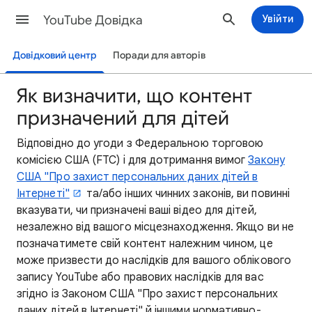
YouTube Довідка
Увійти
Довідковий центр
Поради для авторів
Як визначити, що контент
призначений для дітей
Відповідно до угоди з Федеральною торговою
комісією США (FTC) і для дотримання вимог
Закону
США "Про захист персональних даних дітей в
Інтернеті"
та/або інших чинних законів, ви повинні
вказувати, чи призначені ваші відео для дітей,
незалежно від вашого місцезнаходження. Якщо ви не
позначатимете свій контент належним чином, це
може призвести до наслідків для вашого облікового
запису YouTube або правових наслідків для вас
згідно із Законом США "Про захист персональних
даних дітей в Інтернеті" й іншими нормативно-