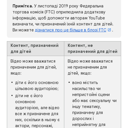
Примітка.
У листопаді 2019 року Федеральна
торгова комісія (FTC) оприлюднила додаткову
інформацію, щоб допомогти авторам YouTube
визначати, чи призначений їхній контент для дітей.
Ви можете
дізнатися про це більше в блозі FTC
.
Контент, призначений
Контент, не
для дітей
призначений для дітей
Відео може вважатися
Відео може вважатися
призначеним для дітей,
не призначеним для
якщо:
дітей, якщо:
діти є його основною
воно містить
цільовою аудиторією;
насильство чи
непристойні сцени
діти не є його
або має сексуальну чи
основною
іншу тематику,
аудиторією, але відео
призначену для
все ж призначене для
дорослих і
них, оскільки в ньому є
неприйнятну для
актори, персонажі,