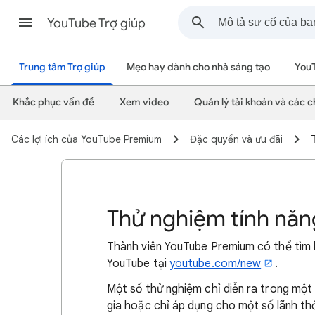
YouTube Trợ giúp
Trung tâm Trợ giúp
Mẹo hay dành cho nhà sáng tạo
You
Khắc phục vấn đề
Xem video
Quản lý tài khoản và các c
Các lợi ích của YouTube Premium
Đặc quyền và ưu đãi
Thử nghiệm tính nă
Thành viên YouTube Premium có thể tìm h
YouTube tại
youtube.com/new
.
Một số thử nghiệm chỉ diễn ra trong một
gia hoặc chỉ áp dụng cho một số lãnh thổ