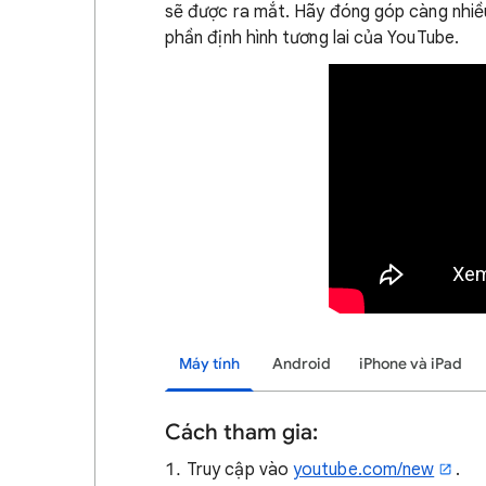
sẽ được ra mắt. Hãy đóng góp càng nhiều 
phần định hình tương lai của YouTube.
Máy tính
Android
iPhone và iPad
Cách tham gia:
Truy cập vào
youtube.com/new
.