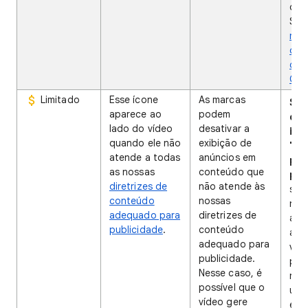
con
Sai
mon
dur
dis
Con
Limitado
Esse ícone
As marcas
Se 
aparece ao
podem
do 
lado do vídeo
desativar a
ind
quando ele não
exibição de
"Ad
atende a todas
anúncios em
par
as nossas
conteúdo que
pub
diretrizes de
não atende às
sign
conteúdo
nossas
nos
adequado para
diretrizes de
aut
publicidade
.
conteúdo
ana
adequado para
víd
publicidade.
pod
Nesse caso, é
revi
possível que o
uma
vídeo gere
esp