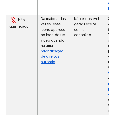
ade
pub
Na maioria das
Não é possível
Se 
Não
vezes, esse
gerar receita
do 
qualificado
ícone aparece
com o
ind
ao lado de um
conteúdo.
"Di
vídeo quando
aut
há uma
sign
reivindicação
pro
de direitos
dire
autorais
.
reiv
víd
Con
env
ped
rem
dire
com
váli
aco