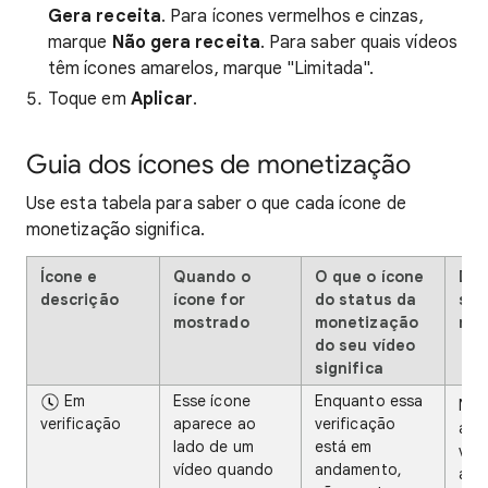
Gera receita
. Para ícones vermelhos e cinzas,
marque
Não gera receita
. Para saber quais vídeos
têm ícones amarelos, marque "Limitada".
Toque em
Aplicar
.
Guia dos ícones de monetização
Use esta tabela para saber o que cada ícone de
monetização significa.
Ícone e
Quando o
O que o ícone
Dic
descrição
ícone for
do status da
sta
mostrado
monetização
mon
do seu vídeo
significa
Em
Esse ícone
Enquanto essa
Nos
verificação
aparece ao
verificação
ana
lado de um
está em
víd
vídeo quando
andamento,
ade