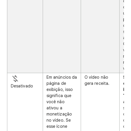
qua
con
uma
pro
dire
sem
aut
Com
voc
mai
rec
víde
Em anúncios da
O vídeo não
Se 
página de
gera receita.
do 
Desativado
exibição, isso
ind
significa que
"Di
você não
aut
ativou a
sign
monetização
out
no vídeo. Se
det
esse ícone
dire