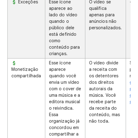
Exceções
Esse ícone
O vídeo se
-
aparece ao
qualifica
lado do vídeo
apenas para
quando o
anúncios não
público dele
personalizados.
está definido
como
conteúdo para
crianças.
Esse ícone
O vídeo divide
Sai
Monetização
aparece
a receita com
par
compartilhada
quando você
os detentores
rec
envia um vídeo
dos direitos
gera
com o cover de
autorais da
com
uma música e a
música. Você
cov
editora musical
recebe parte
qua
o reivindica.
da receita do
Essa
conteúdo, mas
organização já
não toda.
concordou em
compartilhar a