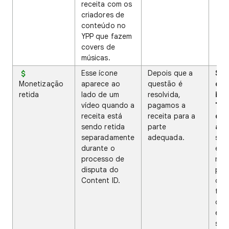
receita com os
criadores de
conteúdo no
YPP que fazem
covers de
músicas.
Esse ícone
Depois que a
Se 
Monetização
aparece ao
questão é
do 
retida
lado de um
resolvida,
ind
vídeo quando a
pagamos a
"Re
receita está
receita para a
de 
sendo retida
parte
aut
separadamente
adequada.
sign
durante o
enc
processo de
mate
disputa do
pro
Content ID.
dire
tipo
o d
est
sua