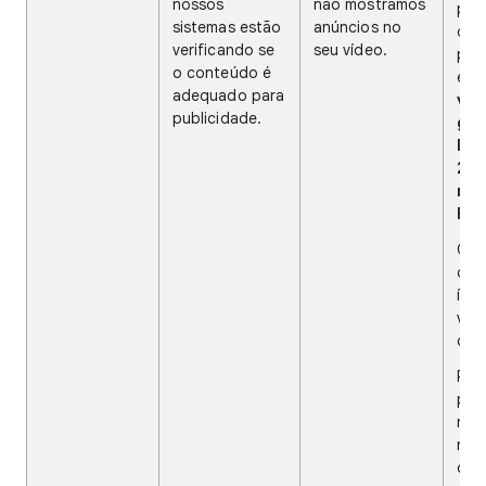
nossos
não mostramos
pub
sistemas estão
anúncios no
dur
verificando se
seu vídeo.
pro
o conteúdo é
env
adequado para
ver
publicidade.
ger
lev
20 
no 
hor
Qua
con
ícon
ver
ou 
Par
pot
rece
rec
que