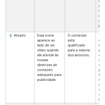
agu
con
veri
ant
seu
públ
Ativado
Esse ícone
O conteúdo
Tal
aparece ao
está
rec
lado de um
qualificado
rec
vídeo quando
para a maioria
pub
ele atende às
dos anúncios.
des
nossas
alg
diretrizes de
sua 
conteúdo
pod
adequado para
tem
publicidade.
reti
uma
dire
ou 
invá