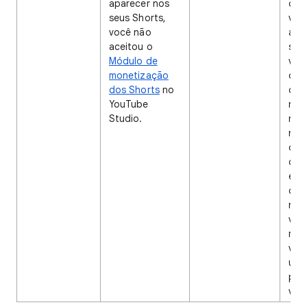
aparecer nos
do 
seus Shorts,
víd
você não
anú
aceitou o
sen
Módulo de
vei
monetização
det
dos Shorts
no
dire
YouTube
rec
Studio.
rece
notí
det
dire
est
com
rec
você
mon
voc
uma
parc
víde