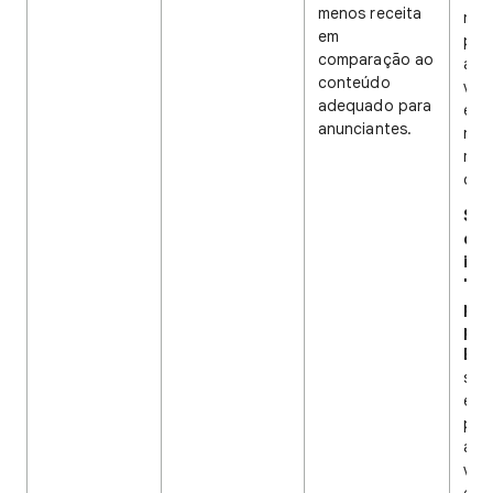
menos receita
nas
em
polí
comparação ao
anal
conteúdo
víd
adequado para
e, 
anunciantes.
nec
mud
da 
Se 
do 
ind
"Ad
par
pub
Em 
sig
esp
polí
ana
víd