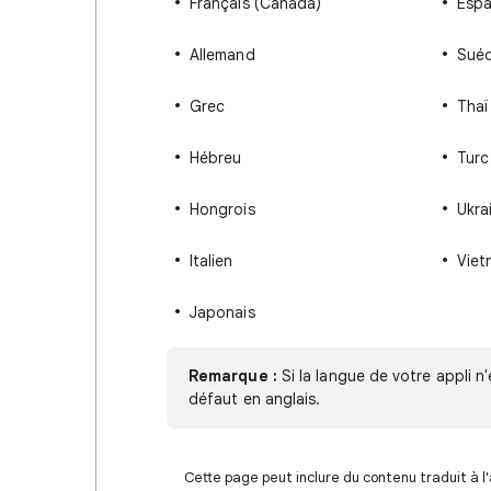
Français (Canada)
Espa
Allemand
Suéd
Grec
Thaï
Hébreu
Turc
Hongrois
Ukra
Italien
Viet
Japonais
Remarque :
Si la langue de votre appli n
défaut en anglais.
Cette page peut inclure du contenu traduit à l'