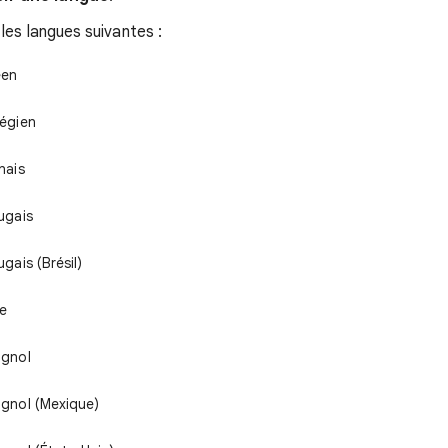
les langues suivantes :
éen
égien
nais
ugais
ugais (Brésil)
e
gnol
gnol (Mexique)