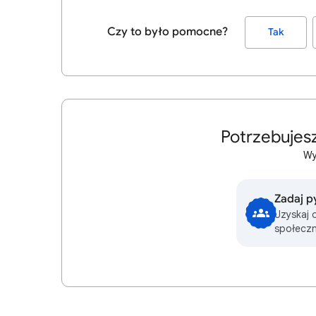
Czy to było pomocne?
Tak
Potrzebujes
Wy
Zadaj p
Uzyskaj 
społeczn