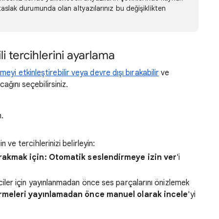
e taslak durumunda olan altyazılarınız bu değişiklikten
li tercihlerini ayarlama
eyi etkinleştirebilir veya devre dışı bırakabilir
ve
cağını seçebilirsiniz.
n.
 ve tercihlerinizi belirleyin:
ırakmak için:
Otomatik seslendirmeye izin ver
'i
ciler için yayınlanmadan önce ses parçalarını önizlemek
rmeleri yayınlamadan önce manuel olarak incele
'yi