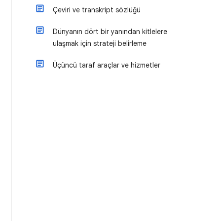
Çeviri ve transkript sözlüğü
Dünyanın dört bir yanından kitlelere
ulaşmak için strateji belirleme
Üçüncü taraf araçlar ve hizmetler