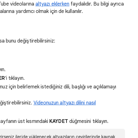
ouTube videolarına
altyazı eklerken
faydalıdır. Bu bilgi ayrıca
malarına yardımcı olmak için de kullanılır.
sa bunu değiştirebilirsiniz:
ın.
ER
'i tıklayın.
nuz için belirlemek istediğiniz dili, başlığı ve açıklamayı
iştirebilirsiniz.
Videonuzun altyazı dilini nasıl
 sayfanın üst kısmındaki
KAYDET
düğmesini tıklayın.
rirseniz ileride yüklenecek altyazıların çevirilerinde kaynak