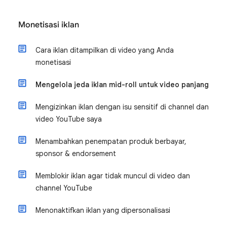
Monetisasi iklan
Cara iklan ditampilkan di video yang Anda
monetisasi
Mengelola jeda iklan mid-roll untuk video panjang
Mengizinkan iklan dengan isu sensitif di channel dan
video YouTube saya
Menambahkan penempatan produk berbayar,
sponsor & endorsement
Memblokir iklan agar tidak muncul di video dan
channel YouTube
Menonaktifkan iklan yang dipersonalisasi