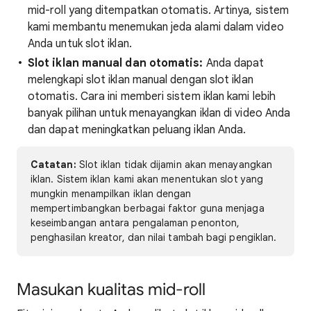
mid-roll yang ditempatkan otomatis. Artinya, sistem
kami membantu menemukan jeda alami dalam video
Anda untuk slot iklan.
Slot iklan manual dan otomatis:
Anda dapat
melengkapi slot iklan manual dengan slot iklan
otomatis. Cara ini memberi sistem iklan kami lebih
banyak pilihan untuk menayangkan iklan di video Anda
dan dapat meningkatkan peluang iklan Anda.
Catatan:
Slot iklan tidak dijamin akan menayangkan
iklan. Sistem iklan kami akan menentukan slot yang
mungkin menampilkan iklan dengan
mempertimbangkan berbagai faktor guna menjaga
keseimbangan antara pengalaman penonton,
penghasilan kreator, dan nilai tambah bagi pengiklan.
Masukan kualitas mid-roll