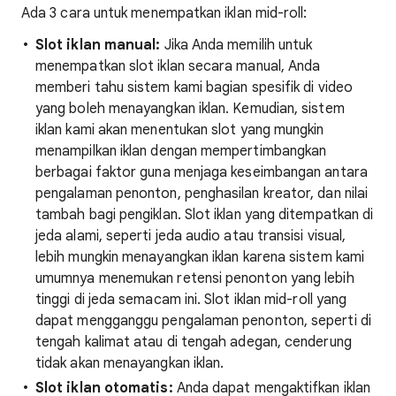
Ada 3 cara untuk menempatkan iklan mid-roll:
Slot iklan manual:
Jika Anda memilih untuk
menempatkan slot iklan secara manual, Anda
memberi tahu sistem kami bagian spesifik di video
yang boleh menayangkan iklan. Kemudian, sistem
iklan kami akan menentukan slot yang mungkin
menampilkan iklan dengan mempertimbangkan
berbagai faktor guna menjaga keseimbangan antara
pengalaman penonton, penghasilan kreator, dan nilai
tambah bagi pengiklan. Slot iklan yang ditempatkan di
jeda alami, seperti jeda audio atau transisi visual,
lebih mungkin menayangkan iklan karena sistem kami
umumnya menemukan retensi penonton yang lebih
tinggi di jeda semacam ini. Slot iklan mid-roll yang
dapat mengganggu pengalaman penonton, seperti di
tengah kalimat atau di tengah adegan, cenderung
tidak akan menayangkan iklan.
Slot iklan otomatis:
Anda dapat mengaktifkan iklan