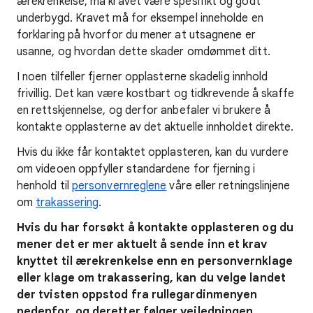
ærekrenkelse, må kravet være spesifikt og godt
underbygd. Kravet må for eksempel inneholde en
forklaring på hvorfor du mener at utsagnene er
usanne, og hvordan dette skader omdømmet ditt.
I noen tilfeller fjerner opplasterne skadelig innhold
frivillig. Det kan være kostbart og tidkrevende å skaffe
en rettskjennelse, og derfor anbefaler vi brukere å
kontakte opplasterne av det aktuelle innholdet direkte.
Hvis du ikke får kontaktet opplasteren, kan du vurdere
om videoen oppfyller standardene for fjerning i
henhold til
personvernreglene
våre eller retningslinjene
om
trakassering
.
Hvis du har forsøkt å kontakte opplasteren og du
mener det er mer aktuelt å sende inn et krav
knyttet til ærekrenkelse enn en personvernklage
eller klage om trakassering, kan du velge landet
der tvisten oppstod fra rullegardinmenyen
nedenfor, og deretter følger veiledningen.