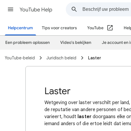
YouTube Help
Helpcentrum
Tips voor creators
YouTube
Hel
Een probleem oplossen
Video's bekijken
Je account en 
YouTube-beleid
Juridisch beleid
Laster
Laster
Wetgeving over laster verschilt per land
de reputatie van andere personen of bedr
varieert, houdt
laster
doorgaans elke onj
iemand anders of die ertoe leidt dat i