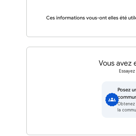
Ces informations vous-ont elles été util
Vous avez e
Essayez 
Posez un
communa
Obtenez 
la comm