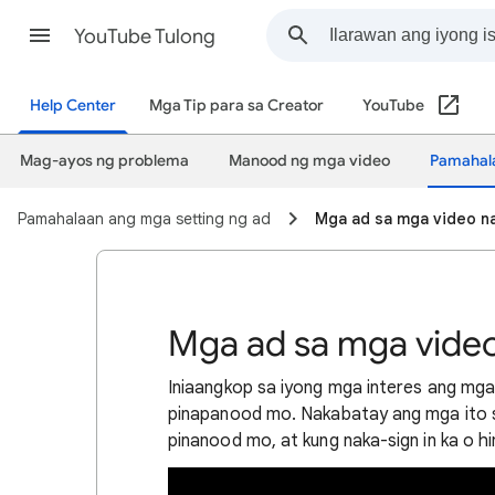
YouTube Tulong
Help Center
Mga Tip para sa Creator
YouTube
Mag-ayos ng problema
Manood ng mga video
Pamahala
Pamahalaan ang mga setting ng ad
Mga ad sa mga video n
Mga ad sa mga vide
Iniaangkop sa iyong mga interes ang mg
pinapanood mo. Nakabatay ang mga ito s
pinanood mo, at kung naka-sign in ka o hi