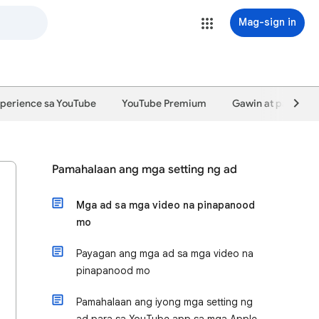
Mag-sign in
perience sa YouTube
YouTube Premium
Gawin at palaguin
Pamahalaan ang mga setting ng ad
Mga ad sa mga video na pinapanood
mo
Payagan ang mga ad sa mga video na
pinapanood mo
Pamahalaan ang iyong mga setting ng