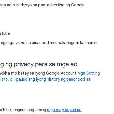
ga ad o serbisyo sa pag-advertise ng Google
ouTube
 ng mga video na pinanood mo, naka-sign in ka man o
g ng privacy para sa mga ad
akikita mo batay sa iyong Google Account
Mga Setting
delete, o i-pause ang iyong history ng panonood sa
uTube, tingnan ang aming
mga may bayad na