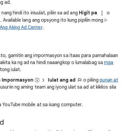
ng ad.
nang hindi ito iniuulat, piliin sa ad ang
Higit pa
o
. Available lang ang opsyong ito kung pipiliin mong i-
Ang Aking Ad Center
.
usto, gamitin ang impormasyon sa itaas para pamahalaan
akita ka ng ad na hindi naaangkop o lumalabag sa
mga
tong iulat.
o
Impormasyon
Iulat ang ad
o piliing
punan at
suriin ng aming team ang iyong ulat sa ad at kikilos sila
sa YouTube mobile at sa isang computer.
ad