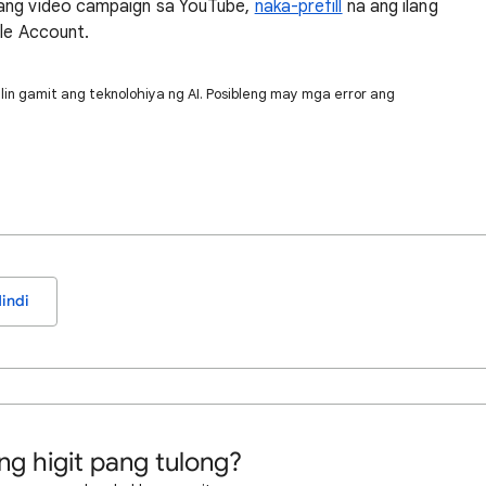
sang video campaign sa YouTube,
naka-prefill
na ang ilang
gle Account.
lin gamit ang teknolohiya ng AI. Posibleng may mga error ang
indi
ng higit pang tulong?