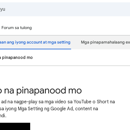
Forum sa tulong
an ang iyong account at mga setting
Mga pinapamahalaang ex
a pinapanood mo
o na pinapanood mo
a ad na nagpe-play sa mga video sa YouTube o Short na
a iyong Mga Setting ng Google Ad, content na
ndi.