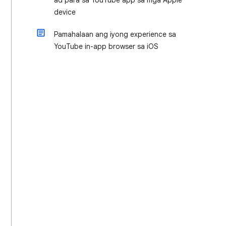
ad para sa YouTube app sa mga Apple
device
Pamahalaan ang iyong experience sa
YouTube in-app browser sa iOS