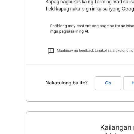
Kapag nagbukas ka ng form ng lead sa i
field kapag naka-sign in ka sa iyong Goo
Posibleng may content ang page na ito na isina
mga pagsasalin ng AI.
Magbigay ng feedback tungkol sa artikulong ito
Nakatulong ba ito?
Oo
H
Kailangan 