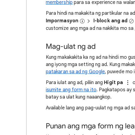
membership
para sa experience na wala
Para hindi na makakita ng partikular na ad 
Impormasyon
I-block ang ad
customize ang mga ad na nakikita mo sa
Mag-ulat ng ad
Kung makakakita ka ng ad na hindi mo g
ang iyong mga setting ng ad. Kung makak
patakaran sa ad ng Google
, puwede mo i
Para iulat ang ad, piliin ang
Higit pa
isumite ang form na ito
. Pagkatapos ay su
batay sa ulat kung naaangkop.
Available lang ang pag-uulat ng mga ad 
Punan ang mga form ng le