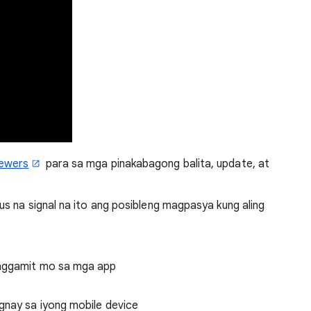
iewers
para sa mga pinakabagong balita, update, at
s na signal na ito ang posibleng magpasya kung aling
paggamit mo sa mga app
gnay sa iyong mobile device