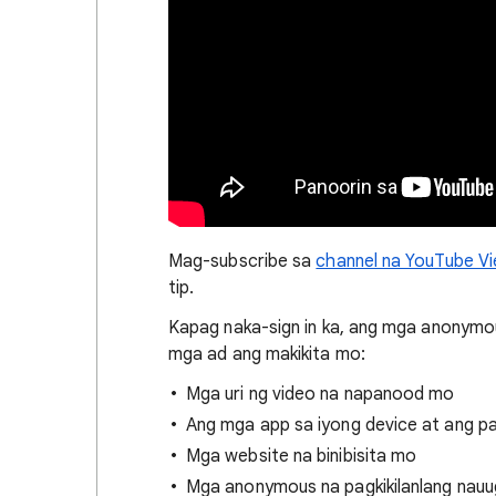
Mag-subscribe sa
channel na YouTube V
tip.
Kapag naka-sign in ka, ang mga anonymou
mga ad ang makikita mo:
Mga uri ng video na napanood mo
Ang mga app sa iyong device at ang 
Mga website na binibisita mo
Mga anonymous na pagkikilanlang nauu