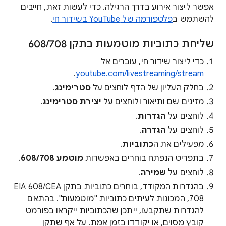
אפשר ליצור אירוע בדרך הרגילה. כדי לעשות זאת, חייבים
להשתמש ב
פלטפורמה של YouTube בשידור חי
.
שליחת כתוביות מוטמעות בתקן 608/708
כדי ליצור שידור חי, עוברים אל
.
youtube.com/livestreaming/stream
בחלק העליון של הדף לוחצים על
סטרימינג
.
מזינים שם ותיאור ולוחצים על
יצירת סטרימינג
.
לוחצים על
הגדרות
.
לוחצים על
הגדרה
.
מפעילים את ה
כתוביות
.
בתפריט הנפתח בוחרים באפשרות
מוטמע 608/708
.
לוחצים על
שמירה
.
בהגדרות המקודד, בוחרים כתוביות בתקן EIA 608/CEA
708, המכונות לעיתים כתוביות "מוטמעות". בהתאם
להגדרות שתקבעו, ייתכן שהכתוביות ייקראו בפורמט
קובץ מסוים, או יקודדו בזמן אמת. על אף שתקן