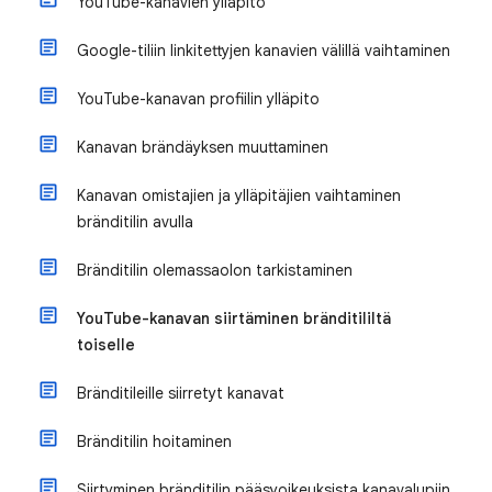
YouTube-kanavien ylläpito
Google-tiliin linkitettyjen kanavien välillä vaihtaminen
YouTube-kanavan profiilin ylläpito
Kanavan brändäyksen muuttaminen
Kanavan omistajien ja ylläpitäjien vaihtaminen
bränditilin avulla
Bränditilin olemassaolon tarkistaminen
YouTube-kanavan siirtäminen bränditililtä
toiselle
Bränditileille siirretyt kanavat
Bränditilin hoitaminen
Siirtyminen bränditilin pääsyoikeuksista kanavalupiin