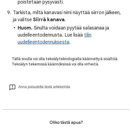
poistetaan pysyvästi.
Tarkista, miltä kanavasi nimi näyttää siirron jälkeen,
ja valitse
Siirrä kanava
.
Huom.
Sinulta voidaan pyytää salasanaa ja
uudelleentodennusta. Lue lisää
tilin
uudelleentodennuksesta
.
Tällä sivulla voi olla tekoälyteknologialla käännettyä sisältöä.
Tekoälyn tekemissä käännöksissä voi olla virheitä.
Anna palautetta tästä artikkelista
Oliko tästä apua?