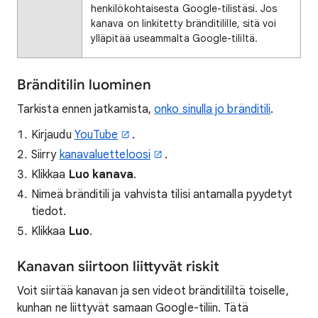
henkilökohtaisesta Google-tilistäsi. Jos
kanava on linkitetty bränditilille, sitä voi
ylläpitää useammalta Google-tililtä.
Bränditilin luominen
Tarkista ennen jatkamista,
onko sinulla jo bränditili
.
Kirjaudu
YouTube
.
Siirry
kanavaluetteloosi
.
Klikkaa
Luo kanava
.
Nimeä bränditili ja vahvista tilisi antamalla pyydetyt
tiedot.
Klikkaa
Luo
.
Kanavan siirtoon liittyvät riskit
Voit siirtää kanavan ja sen videot bränditililtä toiselle,
kunhan ne liittyvät samaan Google-tiliin. Tätä