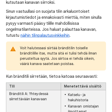
kutsutaan kanavan siirroksi.
Sinun vastuullasi on suojata tilin arkaluontoiset
kirjautumistiedot ja ennakoivasti miettiä, miten sinulla
pysyy varmasti pääsy tilille mahdollisissa
ongelmatilanteissa. Jos haluat palauttaa kanavan,
tutustu
näihin tilinpalautusvinkkeihin
.
Voit halutessasi siirtää bränditilin toiselle
bränditilille itse, mutta sitä ei tulisi tehdä ilman
perusteltua syytä. Jos siirtoa ei tehdä oikein,
väärä kanava saatetaan poistaa.
Kun bränditili siirretään, tietoa katoaa seuraavasti:
Tili
Menetettävä sisältö
Bränditili A: Yhteydessä
Katselu- ja
siirrettävään kanavaan
hakuhistoria
Kanavan omistajan
ilmoittamat