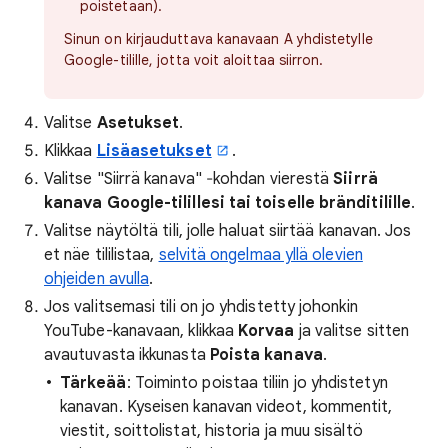
poistetaan).
Sinun on kirjauduttava kanavaan A yhdistetylle
Google-tilille, jotta voit aloittaa siirron.
Valitse
Asetukset
.
Klikkaa
Lisäasetukset
.
Valitse "Siirrä kanava" ‐kohdan vierestä
Siirrä
kanava Google-tilillesi tai toiselle bränditilille
.
Valitse näytöltä tili, jolle haluat siirtää kanavan. Jos
et näe tililistaa,
selvitä ongelmaa yllä olevien
ohjeiden avulla
.
Jos valitsemasi tili on jo yhdistetty johonkin
YouTube-kanavaan, klikkaa
Korvaa
ja valitse sitten
avautuvasta ikkunasta
Poista kanava
.
Tärkeää
: Toiminto poistaa tiliin jo yhdistetyn
kanavan. Kyseisen kanavan videot, kommentit,
viestit, soittolistat, historia ja muu sisältö