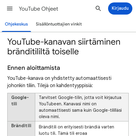
YouTube Ohjeet
Kirjaudu
Ohjekeskus
Sisällöntuottajien vinkit
YouTube-kanavan siirtäminen
bränditililtä toiselle
Ennen aloittamista
YouTube-kanava on yhdistetty automaattisesti
johonkin tiliin. Tilejä on kahdentyyppisiä:
Google-
Tarvitset Google-tilin, jotta voit kirjautua
tili
YouTubeen. Kanavasi nimi on
automaattisesti sama kuin Google-tililläsi
oleva nimi.
Bränditili
Bränditili on erityisesti brändiä varten
luotu tili. Tämä tili eroaa