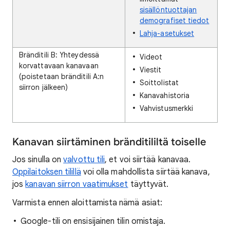
sisällöntuottajan
demografiset tiedot
Lahja-asetukset
Bränditili B: Yhteydessä
Videot
korvattavaan kanavaan
Viestit
(poistetaan bränditili A:n
Soittolistat
siirron jälkeen)
Kanavahistoria
Vahvistusmerkki
Kanavan siirtäminen bränditililtä toiselle
Jos sinulla on
valvottu tili
, et voi siirtää kanavaa.
Oppilaitoksen tilillä
voi olla mahdollista siirtää kanava,
jos
kanavan siirron vaatimukset
täyttyvät.
Varmista ennen aloittamista nämä asiat:
Google-tili on ensisijainen tilin omistaja.