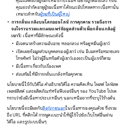
คุณแสดงถึงผู้ชมที่เหมาะกับเนื้อหาอย่างถูกต้องแล้ว ทั้งนี้
คุณจะจำกัดอายุผู้ชมเนื้อหาได้ขณะอัปโหลดหากเนื้อหานั้น
เหมาะสำหรับ
ผู้ชมที่เป็นผู้ใหญ่
การกลั่นแกล้งบนโลกออนไลน์ การคุกคาม รวมถึงการ
จงใจรวบรวมและเผยแพร่ข้อมูลส่วนตัวเพื่อกลั่นแกล้งผู้
เยาว์:
เนื้อหาที่มีลักษณะดังนี้
มีเจตนาสร้างความอับอาย หลอกลวง หรือดูหมิ่นผู้เยาว์
เปิดเผยข้อมูลส่วนบุคคลของผู้เยาว์ เช่น อีเมลหรือหมายเลข
โทรศัพท์ ไม่ว่าผู้อื่นหรือตัวผู้เยาว์เองจะเป็นผู้แชร์ก็ตาม
มีเนื้อหาเกี่ยวกับเรื่องเพศ
ส่งเสริมให้มีการกลั่นแกล้งหรือคุกคาม
นโยบายนี้ใช้กับวิดีโอ คำอธิบายวิดีโอ ความคิดเห็น โพสต์ ไลฟ์สด
เพลย์ลิสต์ และผลิตภัณฑ์หรือฟีเจอร์อื่นๆ ของ YouTube โปรด
ทราบว่ายังมีเนื้อหาประเภทอื่นๆ นอกเหนือจากที่ระบุไว้ข้างต้น
นโยบายนี้จะมีผลกับ
ลิงก์ภายนอก
ในเนื้อหาของคุณด้วย ซึ่งรวม
ถึง URL ที่คลิกได้ การพูดแนะนำให้ผู้ใช้ไปยังเว็บไซต์อื่นผ่าน
วิดีโอ และรูปแบบอื่นๆ