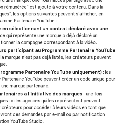
e d'une marque. Une fois l'accès partagé avec une
ion rémunérée" est ajouté à votre contenu. Dans la
es", les options suivantes peuvent s'afficher, en
gramme Partenaire YouTube :
 en sélectionnant un contrat déclaré avec une
ce qui représente une marque a déjà déclaré un
ctionner la campagne correspondant à la vidéo.
rs participant au Programme Partenaire YouTube
la marque n'est pas déjà listée, les créateurs peuvent
que.
(Programme Partenaire YouTube uniquement)
: les
 Partenaire YouTube peuvent créer un code unique pour
à une marque partenaire.
enaires à l'initiative des marques
: une fois
rques ou les agences qui les représentent peuvent
créateurs pour accéder à leurs vidéos en tant que
vront ces demandes par e-mail ou par notification
eption YouTube Studio.