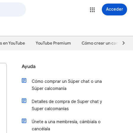
Acceder
s en YouTube
YouTube Premium
Cómo crear un canal y desa
Ayuda
Cómo comprar un Súper chat o una
Súper calcomanía
Detalles de compra de Super chat y
Super calcomanías
Únete a una membresía, cámbiala o
cancélala