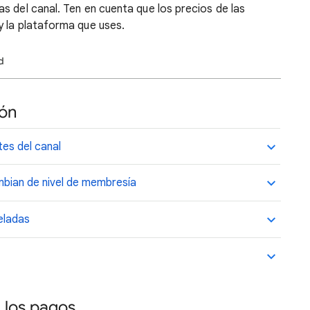
s del canal. Ten en cuenta que los precios de las
y la plataforma que uses.
d
ión
es del canal
mbian de nivel de membresía
eladas
 los pagos