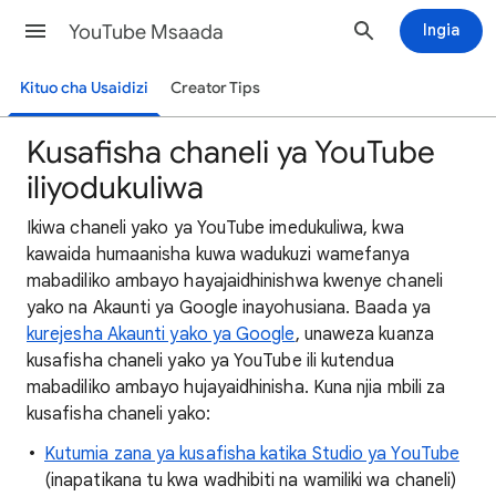
YouTube Msaada
Ingia
Kituo cha Usaidizi
Creator Tips
Kusafisha chaneli ya YouTube
iliyodukuliwa
Ikiwa chaneli yako ya YouTube imedukuliwa, kwa
kawaida humaanisha kuwa wadukuzi wamefanya
mabadiliko ambayo hayajaidhinishwa kwenye chaneli
yako na Akaunti ya Google inayohusiana. Baada ya
kurejesha Akaunti yako ya Google
, unaweza kuanza
kusafisha chaneli yako ya YouTube ili kutendua
mabadiliko ambayo hujayaidhinisha. Kuna njia mbili za
kusafisha chaneli yako:
Kutumia zana ya kusafisha katika Studio ya YouTube
(inapatikana tu kwa wadhibiti na wamiliki wa chaneli)