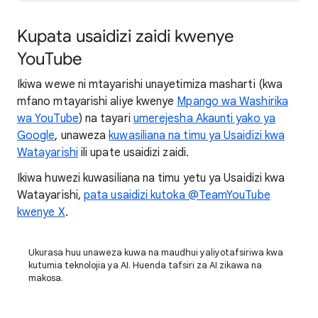
Kupata usaidizi zaidi kwenye
YouTube
Ikiwa wewe ni mtayarishi unayetimiza masharti (kwa
mfano mtayarishi aliye kwenye
Mpango wa Washirika
wa YouTube
) na tayari
umerejesha Akaunti yako ya
Google
, unaweza
kuwasiliana na timu ya Usaidizi kwa
Watayarishi
ili upate usaidizi zaidi.
Ikiwa huwezi kuwasiliana na timu yetu ya Usaidizi kwa
Watayarishi,
pata usaidizi kutoka @TeamYouTube
kwenye X
.
Ukurasa huu unaweza kuwa na maudhui yaliyotafsiriwa kwa
kutumia teknolojia ya AI. Huenda tafsiri za AI zikawa na
makosa.