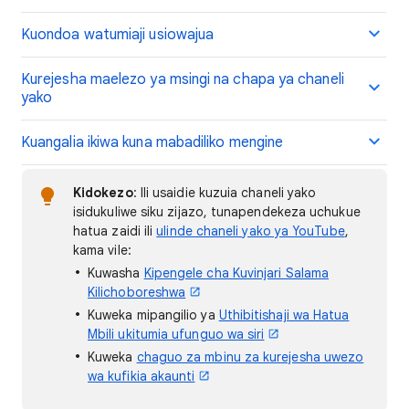
Kuondoa watumiaji usiowajua
Kurejesha maelezo ya msingi na chapa ya chaneli
yako
Kuangalia ikiwa kuna mabadiliko mengine
Kidokezo
: Ili usaidie kuzuia chaneli yako
isidukuliwe siku zijazo, tunapendekeza uchukue
hatua zaidi ili
ulinde chaneli yako ya YouTube
,
kama vile:
Kuwasha
Kipengele cha Kuvinjari Salama
Kilichoboreshwa
Kuweka mipangilio ya
Uthibitishaji wa Hatua
Mbili ukitumia ufunguo wa siri
Kuweka
chaguo za mbinu za kurejesha uwezo
wa kufikia akaunti