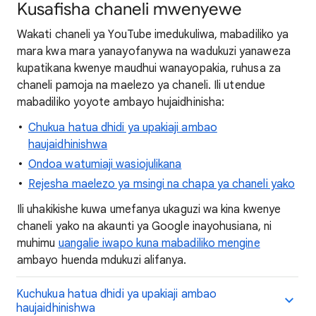
Kusafisha chaneli mwenyewe
Wakati chaneli ya YouTube imedukuliwa, mabadiliko ya
mara kwa mara yanayofanywa na wadukuzi yanaweza
kupatikana kwenye maudhui wanayopakia, ruhusa za
chaneli pamoja na maelezo ya chaneli. Ili utendue
mabadiliko yoyote ambayo hujaidhinisha:
Chukua hatua dhidi ya upakiaji ambao
haujaidhinishwa
Ondoa watumiaji wasiojulikana
Rejesha maelezo ya msingi na chapa ya chaneli yako
Ili uhakikishe kuwa umefanya ukaguzi wa kina kwenye
chaneli yako na akaunti ya Google inayohusiana, ni
muhimu
uangalie iwapo kuna mabadiliko mengine
ambayo huenda mdukuzi alifanya.
Kuchukua hatua dhidi ya upakiaji ambao
haujaidhinishwa