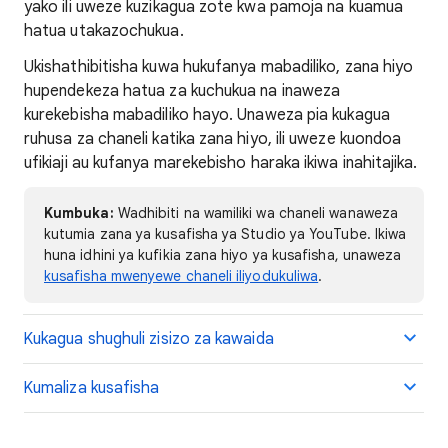
yako ili uweze kuzikagua zote kwa pamoja na kuamua
hatua utakazochukua.
Ukishathibitisha kuwa hukufanya mabadiliko, zana hiyo
hupendekeza hatua za kuchukua na inaweza
kurekebisha mabadiliko hayo. Unaweza pia kukagua
ruhusa za chaneli katika zana hiyo, ili uweze kuondoa
ufikiaji au kufanya marekebisho haraka ikiwa inahitajika.
Kumbuka:
Wadhibiti na wamiliki wa chaneli wanaweza
kutumia zana ya kusafisha ya Studio ya YouTube. Ikiwa
huna idhini ya kufikia zana hiyo ya kusafisha, unaweza
kusafisha mwenyewe chaneli iliyodukuliwa
.
Kukagua shughuli zisizo za kawaida
Kumaliza kusafisha