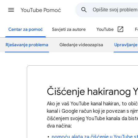
YouTube Pomoć
Centar za pomoć
Savjeti za autore
YouTube
F
Rješavanje problema
Gledanje videozapisa
Upravljanj
Čišćenje hakiranog 
Ako je vaš YouTube kanal hakiran, to obič
kanal i Google račun koji je povezan s nj
čišćenjem svojeg YouTube kanala da biste
dva načina:
pomoću alata za čišćenje u YouTube st