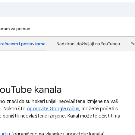
orum za pomoć
e računom i postavkama
Nadzirani doživljaji na YouTubeu
Y
YouTube kanala
no znači da su hakeri unijeli neovlaštene izmjene na vaš
im. Nakon što
oporavite Google račun
, možete početi s
 poništili neovlaštene izmjene. Kanal možete očistiti na
udiju
(ograničeno na vlasnike i upravitelje kanala)