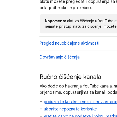
alatu možete pregledati i dopuštenja za kan
prilagodbe ako je potrebno.
Napomena:
alat za čišćenje u YouTube stu
nemate pristup alatu za čišćenje, možet
Pregled neuobičajene aktivnosti
Dovršavanje čišćenja
Ručno čišćenje kanala
Ako dođe do hakiranja YouTube kanala, na
prijenosima, dopuštenjima za kanal i poda
poduzmite korake u vezi s neovlašteni
uklonite nepoznate korisnike
vratite osnovne podatke i robnu marku