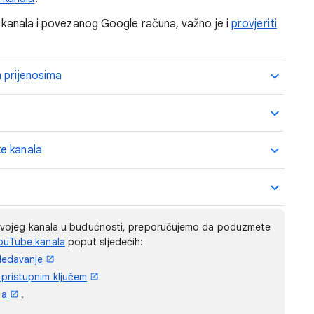
g kanala i povezanog Google računa, važno je i
provjeriti
 prijenosima
e kanala
je svojeg kanala u budućnosti, preporučujemo da poduzmete
YouTube kanala
poput sljedećih:
ledavanje
 pristupnim ključem
na
.