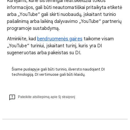
Kūrėjams, kurie sistemingai neatskleidžia tokios
informacijos, gali būti neautomatiškai pritaikyta etiketė
arba „YouTube“ gali skirti nuobaudų, įskaitant turinio
pašalinimą arba laikiną dalyvavimo „YouTube“ partnerių
programoje sustabdymą.
Atminkite, kad
bendruomenės gaires
taikome visam
„YouTube“ turiniui, įskaitant turinį, kuris yra DI
sugeneruotas arba pakeistas su DI.
Šiame puslapyje gali būti turinio, išversto naudojant DI
technologiją. DI vertimuose gali būti klaidų.
Pateikite atsiliepimą apie šį straipsnį