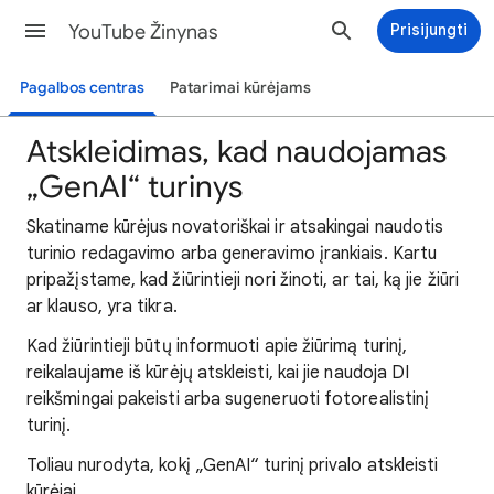
YouTube Žinynas
Prisijungti
Pagalbos centras
Patarimai kūrėjams
Atskleidimas, kad naudojamas
„GenAI“ turinys
Skatiname kūrėjus novatoriškai ir atsakingai naudotis
turinio redagavimo arba generavimo įrankiais. Kartu
pripažįstame, kad žiūrintieji nori žinoti, ar tai, ką jie žiūri
ar klauso, yra tikra.
Kad žiūrintieji būtų informuoti apie žiūrimą turinį,
reikalaujame iš kūrėjų atskleisti, kai jie naudoja DI
reikšmingai pakeisti arba sugeneruoti fotorealistinį
turinį.
Toliau nurodyta, kokį „GenAI“ turinį privalo atskleisti
kūrėjai.