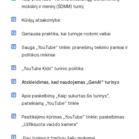
mokslinį ir meninį (ŠDMM) turinį
Kūrėjų atsakomybė
Geriausia praktika, kai turinyje rodomi vaikai
Sauga „YouTube“ tinkle: pranešimų teikimo įrankiai ir
politikos rinkiniai
„YouTube Kids“ turinio politika
Atskleidimas, kad naudojamas „GenAI“ turinys
Apie paskelbimą „Kaip sukurtas šis turinys“,
pateikiamą „YouTube“ tinkle
Pasitikėjimo kūrimas „YouTube“ tinkle: paskelbimas
„Užfiksuota vaizdo kamera“
Jūsų turinys ir trečiųjų šalių mokymai