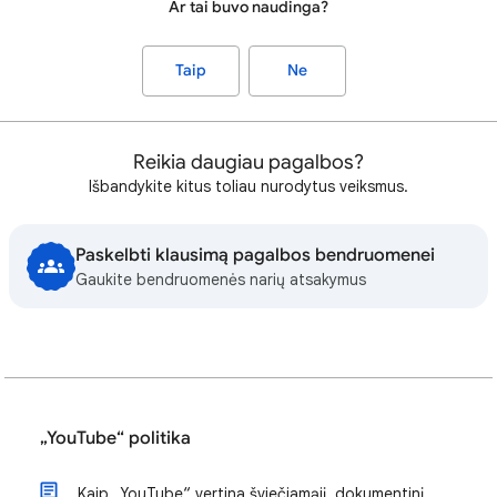
Ar tai buvo naudinga?
Taip
Ne
Reikia daugiau pagalbos?
Išbandykite kitus toliau nurodytus veiksmus.
Paskelbti klausimą pagalbos bendruomenei
Gaukite bendruomenės narių atsakymus
„YouTube“ politika
Kaip „YouTube“ vertina šviečiamąjį, dokumentinį,