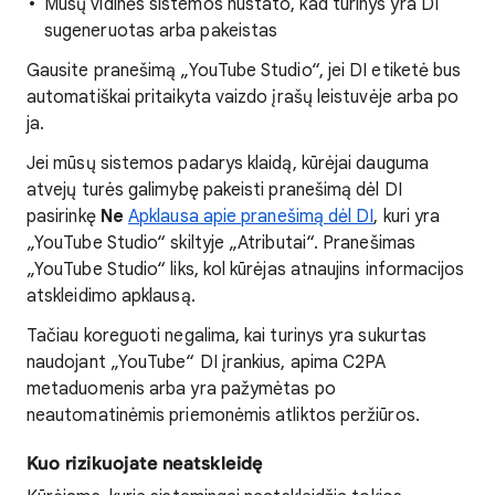
Mūsų vidinės sistemos nustato, kad turinys yra DI
sugeneruotas arba pakeistas
Gausite pranešimą „YouTube Studio“, jei DI etiketė bus
automatiškai pritaikyta vaizdo įrašų leistuvėje arba po
ja.
Jei mūsų sistemos padarys klaidą, kūrėjai dauguma
atvejų turės galimybę pakeisti pranešimą dėl DI
pasirinkę
Ne
Apklausa apie pranešimą dėl DI
, kuri yra
„YouTube Studio“ skiltyje „Atributai“. Pranešimas
„YouTube Studio“ liks, kol kūrėjas atnaujins informacijos
atskleidimo apklausą.
Tačiau koreguoti negalima, kai turinys yra sukurtas
naudojant „YouTube“ DI įrankius, apima C2PA
metaduomenis arba yra pažymėtas po
neautomatinėmis priemonėmis atliktos peržiūros.
Kuo rizikuojate neatskleidę