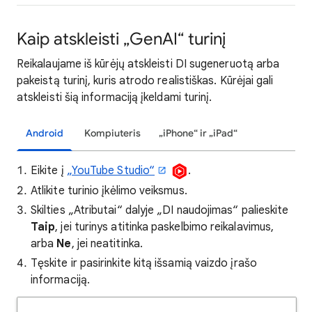
Kaip atskleisti „GenAI“ turinį
Reikalaujame iš kūrėjų atskleisti DI sugeneruotą arba
pakeistą turinį, kuris atrodo realistiškas. Kūrėjai gali
atskleisti šią informaciją įkeldami turinį.
Android
Kompiuteris
„iPhone“ ir „iPad“
Eikite į
„YouTube Studio“
.
Atlikite turinio įkėlimo veiksmus.
Skilties „Atributai“ dalyje „DI naudojimas“ palieskite
Taip
, jei turinys atitinka paskelbimo reikalavimus,
arba
Ne
, jei neatitinka.
Tęskite ir pasirinkite kitą išsamią vaizdo įrašo
informaciją.