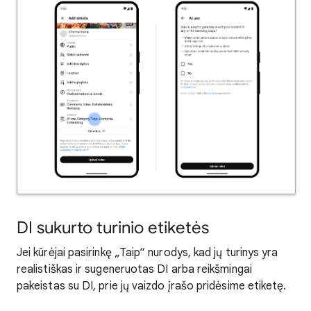
DI sukurto turinio etiketės
Jei kūrėjai pasirinkę „Taip“ nurodys, kad jų turinys yra
realistiškas ir sugeneruotas DI arba reikšmingai
pakeistas su DI, prie jų vaizdo įrašo pridėsime etiketę.