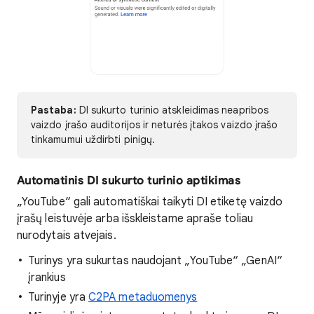
Pastaba:
DI sukurto turinio atskleidimas neapribos
vaizdo įrašo auditorijos ir neturės įtakos vaizdo įrašo
tinkamumui uždirbti pinigų.
Automatinis DI sukurto turinio aptikimas
„YouTube“ gali automatiškai taikyti DI etiketę vaizdo
įrašų leistuvėje arba išskleistame apraše toliau
nurodytais atvejais.
Turinys yra sukurtas naudojant „YouTube“ „GenAI“
įrankius
Turinyje yra
C2PA metaduomenys