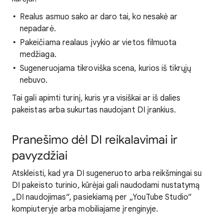
Realus asmuo sako ar daro tai, ko nesakė ar
nepadarė.
Pakeičiama realaus įvykio ar vietos filmuota
medžiaga.
Sugeneruojama tikroviška scena, kurios iš tikrųjų
nebuvo.
Tai gali apimti turinį, kuris yra visiškai ar iš dalies
pakeistas arba sukurtas naudojant DI įrankius.
Pranešimo dėl DI reikalavimai ir
pavyzdžiai
Atskleisti, kad yra DI sugeneruoto arba reikšmingai su
DI pakeisto turinio, kūrėjai gali naudodami nustatymą
„DI naudojimas“, pasiekiamą per „YouTube Studio“
kompiuteryje arba mobiliajame įrenginyje.