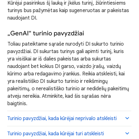
Kūrėjui pasirinkus šį lauką ir įkėlus turinį, žiūrintiesiems
turinys bus pažymėtas kaip sugeneruotas ar pakeistas
naudojant DI.
„GenAI“ turinio pavyzdžiai
Toliau pateiktame sąraše nurodyti DI sukurto turinio
pavyzdžiai. DI sukurtas turinys gali apimti turinį, kuris
yra visiškai ar iš dalies pakeistas arba sukurtas
naudojant bet kokius DI garso, vaizdo įrašų, vaizdų
kūrimo arba redagavimo įrankius. Reikia atskleisti, kai
yra realistiško DI sukurto turinio ir reikšmingų
pakeitimų, o nerealistiško turinio ar nedidelių pakeitimų
atveju nereikia. Atminkite, kad šis sąrašas nėra
baigtinis.
Turinio pavyzdžiai, kada kūrėjai neprivalo atskleisti
Turinio pavyzdžiai, kada kūrėjai turi atskleisti