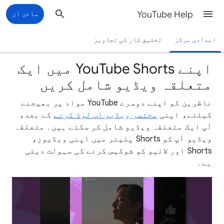
YouTube Help
سائن ان
امدادی مرکز
تخلیق کار کی تجاویز
اپنے YouTube Shorts میں ایک
متعلقہ ویڈیو شامل کریں
ناظرین کو اپنے دوسرے YouTube مواد پر بھیجنے
کیلئے، اپنی
مختصر ویڈیو اپ لوڈ کرنے
کے بعد،
آپ ایک متعلقہ ویڈیو شامل کر سکتے ہیں۔ متعلقہ
ویڈیو آپ کو Shorts پلیئر میں اپنی ویڈیوز،
Shorts اور لائیو کو شوکیس کرنے کی سہولت دیتی
ہے۔