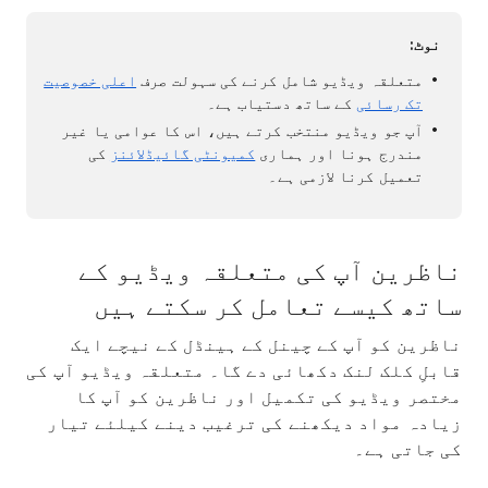
نوٹ:
متعلقہ ویڈیو شامل کرنے کی سہولت صرف
اعلی خصوصیت
تک رسائی
کے ساتھ دستیاب ہے۔
آپ جو ویڈیو منتخب کرتے ہیں، اس کا عوامی یا غیر
مندرج ہونا اور ہماری
کمیونٹی گائیڈلائنز
کی
تعمیل کرنا لازمی ہے۔
ناظرین آپ کی متعلقہ ویڈیو کے
ساتھ کیسے تعامل کر سکتے ہیں
ناظرین کو آپ کے چینل کے ہینڈل کے نیچے ایک
قابلِ کلک لنک دکھائی دے گا۔ متعلقہ ویڈیو آپ کی
مختصر ویڈیو کی تکمیل اور ناظرین کو آپ کا
زیادہ مواد دیکھنے کی ترغیب دینے کیلئے تیار
کی جاتی ہے۔