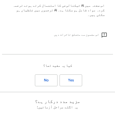
اس صفحہ میں AI ٹیکنالوجی کا استعمال کرتے ہوئے ترجمہ
کردہ مواد شامل ہو سکتا ہے۔ ‫AI ترجموں میں غلطیاں ہو
سکتی ہیں۔
اس مضمون سے متعلق تاثرات دیں
کیا یہ مفید تھا؟
No
Yes
مزید مدد درکار ہے؟
یہ اگلے مراحل آزمائيں: