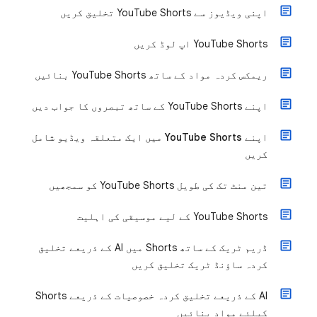
اپنی ویڈیوز سے YouTube Shorts تخلیق کریں
‫YouTube Shorts اپ لوڈ کریں
ریمکس کردہ مواد کے ساتھ YouTube Shorts بنائیں
اپنے YouTube Shorts کے ساتھ تبصروں کا جواب دیں
اپنے YouTube Shorts میں ایک متعلقہ ویڈیو شامل
کریں
تین منٹ تک کی طویل YouTube Shorts کو سمجھیں
‫YouTube Shorts کے لیے موسیقی کی اہلیت
ڈریم ٹریک کے ساتھ Shorts میں AI کے ذریعے تخلیق
کردہ ساؤنڈ ٹریک تخلیق کریں
‫AI کے ذریعے تخلیق کردہ خصوصیات کے ذریعے Shorts
کیلئے مواد بنائیں