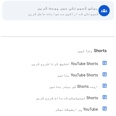
ہیلپ کمیونٹی میں پوسٹ کریں
کمیونٹی کے اراکین سے جوابات حاصل کریں
Shorts بنائیں
‫YouTube Shorts تخلیق کرنا شروع کریں
‫YouTube Shorts بنائيں
اپنے Shorts کو بہتر بنائیں
‫Shorts ٹیمپلیٹس کے ساتھ شروع کریں
‫YouTube پر ایفیکٹ میکر