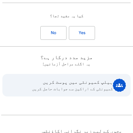
کیا یہ مفید تھا؟
No
Yes
مزید مدد درکار ہے؟
یہ اگلے مراحل آزمائيں:
ہیلپ کمیونٹی میں پوسٹ کریں
کمیونٹی کے اراکین سے جوابات حاصل کریں
بچوں کے لیے زیر نگرانی اکاؤنٹس