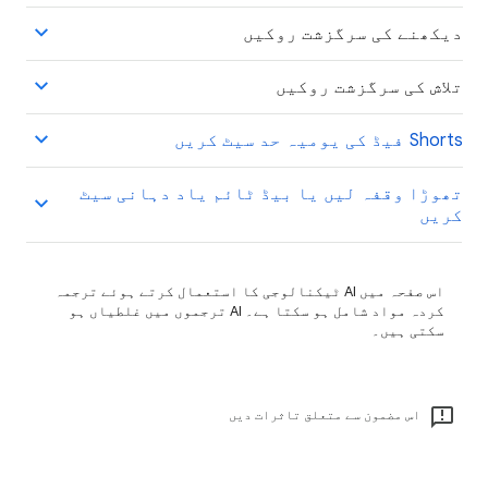
دیکھنے کی سرگزشت روکیں
تلاش کی سرگزشت روکیں
‫Shorts فیڈ کی یومیہ حد سیٹ کریں
تھوڑا وقفہ لیں یا بیڈ ٹائم یاد دہانی سیٹ
کریں
اس صفحہ میں AI ٹیکنالوجی کا استعمال کرتے ہوئے ترجمہ
کردہ مواد شامل ہو سکتا ہے۔ ‫AI ترجموں میں غلطیاں ہو
سکتی ہیں۔
اس مضمون سے متعلق تاثرات دیں