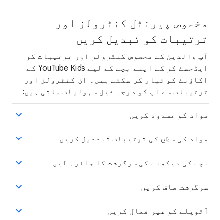
مخصوص پیرنٹل کنٹرولز اور
ترتیبات کو تبدیل کریں
آپ والدین کے مخصوص کنٹرولز اور ترتیبات کو
ایڈجسٹ کر کے اپنے بچے کے لیے YouTube Kids کے
اکاؤنٹ کو تیار کر سکتے ہیں۔ ان کنٹرولز اور
ترتیبات سے آپ کو درجہ ذیل سہولیات ملتی ہیں:
مواد کو مسدود کریں
مواد کی سطح کی ترتیبات تبددیل کریں
بچے کی دیکھنے کی سرگزشت کا جائزہ لیں
سرگزشت صاف کریں
آٹوپلے کو غیر فعال کریں