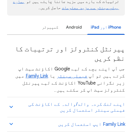
ترتیبات کے بارے میں مزید جاننا چاہتے ہیں تو
ہمارے
ہیلپ سینٹر سے مزید معلومات
حاصل کریں۔
‫iPhone اور iPad
Android
کمپیوٹر
پیرنٹل کنٹرولز اور ترتیبات کا
نظم کریں
جب آپ اپنے بچے کے لیے Google اکاؤنٹ سیٹ اپ
کرتے ہیں تو آپ
فیملی سینٹر
یا
Family Link
میں
زیر نگرانی YouTube اکاؤنٹ کے لیے پیرنٹل
کنٹرولز سیٹ اپ کر سکتے ہیں۔
اپنے لنک کردہ والد/والدہ کے اکاؤنٹ کی
فیملی سینٹر استعمال کریں
‫Family Link ایپ استعمال کریں