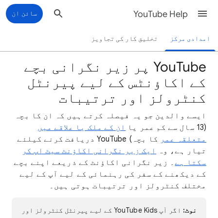
YouTube Help
سائن ان
امدادی مرکز
تخلیق کار کی تجاویز
‫YouTube پر زیر نگرانی بچے
کے اکاؤنٹس کے لیے پیرنٹل
کنٹرولز اور ترتیبات
ایسے والدین جو یہ فیصلہ کرتے ہیں کہ ان کا بچہ
(13 سال سے کم عمر یا
ان کے ملک یا علاقے میں
متعلقہ عمر
کا بچہ) YouTube دریافت کرنے کیلئے
تیار ہے، وہ
ایک زیر نگرانی اکاؤنٹ سیٹ اپ کر
سکتا ہے
۔ زیر نگرانی اکاؤنٹ کے ذریعے اپنے بچے
کے دیکھنے کے سفر کی رہنمائی کے لیے آپ کے لیے
مختلف کنٹرولز اور ترتیبات ہوتی ہیں۔
نوٹ:
اگر آپ YouTube Kids کے لیے پیرنٹل کنٹرولز اور