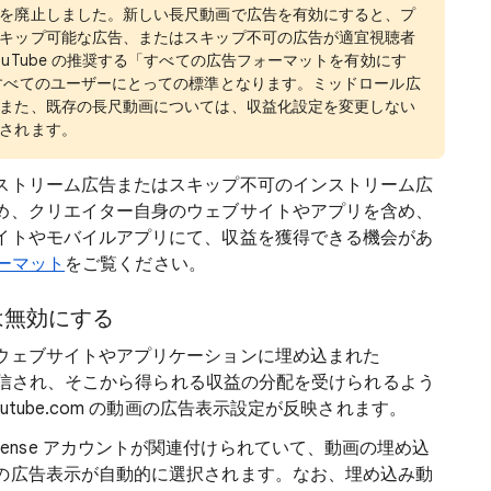
を廃止しました。新しい長尺動画で広告を有効にすると、プ
キップ可能な広告、またはスキップ不可の広告が適宜視聴者
uTube の推奨する「すべての広告フォーマットを有効にす
すべてのユーザーにとっての標準となります。ミッドロール広
また、既存の長尺動画については、収益化設定を変更しない
されます。
ストリーム広告またはスキップ不可のインストリーム広
め、クリエイター自身のウェブサイトやアプリを含め、
イトやモバイルアプリにて、収益を獲得できる機会があ
ォーマット
をご覧ください。
は無効にする
ウェブサイトやアプリケーションに埋め込まれた
が配信され、そこから得られる収益の分配を受けられるよう
tube.com の動画の広告表示設定が反映されます。
け AdSense アカウントが関連付けられていて、動画の埋め込
の広告表示が自動的に選択されます。なお、埋め込み動