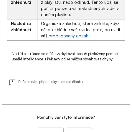
zhlédnutí
z playlistu, nebo odjinud. Tento údaj se
počítá pouze u vámi vlastněných videí v
daném playlistu.
Následná
Organická zhlédnutí, která získáte, když
zhlédnutí
někdo zhlédne vaše videa poté, co uvidí
váš
propagovaný obsah
.
Na této stránce se může vyskytovat obsah přeložený pomocí
umělé inteligence. Překlady od AI můžou obsahovat chyby.
Pošlete nám připomínky k tomuto článku
Pomohly vám tyto informace?