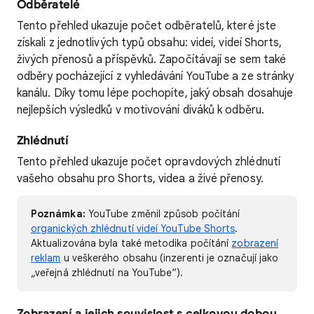
Odběratelé
Tento přehled ukazuje počet odběratelů, které jste
získali z jednotlivých typů obsahu: videí, videí Shorts,
živých přenosů a příspěvků. Započítávají se sem také
odběry pocházející z vyhledávání YouTube a ze stránky
kanálu. Díky tomu lépe pochopíte, jaký obsah dosahuje
nejlepších výsledků v motivování diváků k odběru.
Zhlédnutí
Tento přehled ukazuje počet opravdových zhlédnutí
vašeho obsahu pro Shorts, videa a živé přenosy.
Poznámka:
YouTube změnil způsob počítání
organických zhlédnutí videí YouTube Shorts
.
Aktualizována byla také metodika počítání
zobrazení
reklam
u veškerého obsahu (inzerenti je označují jako
„veřejná zhlédnutí na YouTube“).
Zobrazení a jejich souvislost s celkovou dobou