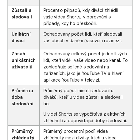
Zůstali a
Procento případů, kdy diváci zhlédli
sledovali
vaše videa Shorts, v porovnání s
případy, kdy ho přeskočili.
Unikátní
Odhadovaný počet lidí, kteří sledovali
diváci
váš obsah v daném časovém rozmezí.
Zásah
Odhadovaný celkový počet jednotlivých
unikátních
lidí, kteří viděli vaše video nebo kanál. To
uživatelů
zohledňuje sdílené sledování na
zařízeních, jako je YouTube TV a hlavní
aplikace YouTube v televizi.
Průměrná
Průměrný počet minut sledování u
doba
diváků, kteří u videa zůstali a sledovali
sledování
ho.
U videí Shorts se vypočítává z aktivních
zhlédnutí a odpovídající doby sledování.
Průměrný
Průměrný procentní podíl videa
zhlédnutý
zhlédnutý mezi diváky, kteří u videa