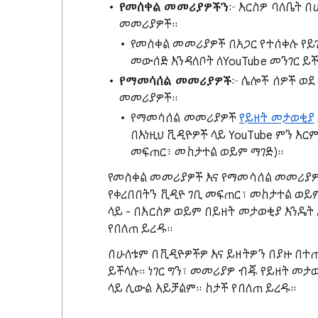
የመስቀል መመሪያዎችን
፦ እርስዎ ባለቤት በ
መመሪያዎች።
የመስቀል መመሪያዎች በአጋር የተሰቀሉ የይገ
መውሰድ እንዳለቦት ለYouTube መንገር ይች
የማመሳሰል መመሪያዎች
፦ ሌሎች ሰዎች ወ
መመሪያዎች።
የማመሳሰል መመሪያዎች
የይዘት መታወቂያ
በእነዚህ ቪዲዮዎች ላይ YouTube ምን እር
መፍጠር፣ መከታተል ወይም ማገድ)።
የመስቀል መመሪያዎች እና የማመሳሰል መመሪያዎ
የቀረበበትን ቪዲዮ ገቢ መፍጠር፣ መከታተል ወይም
ላይ - በእርስዎ ወይም በይዘት መታወቂያ እንዴት 
የበለጠ ይረዱ።
በሁለቱም በቪዲዮዎችዎ እና ይዘትዎን በያዙ በተ
ይችላሉ። ነገር ግን፣ መመሪያዎ ብጁ የይዘት መታ
ላይ ሊውል አይቻልም። ከታች የበለጠ ይረዱ።