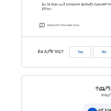
ይህ ገጽ የሰው ሠራሽ አስተውሎት ቴክኖሎጂን በመጠቀም የተ
ይችላሉ።
ስለዚህ ዘገባ ግብረመልስ ይስጡ
ይሄ አጋዥ ነበር?
Yes
No
ተጨማሪ
እነዚህ
ወደ እገ