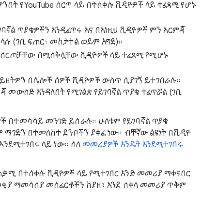
ሆንበት የYouTube ሰርጥ ላይ በተሰቀሉ ቪዲዮዎች ላይ ተፈጻሚ የሆኑ
ባኛል ጥያቄዎችን እንዲፈጥሩ እና በእነዚህ ቪዲዮዎች ምን እርምጃ
ላሉ (ገቢ ፍጠር፣ መከታተል ወይም አግድ)።
ደ ሰርጦቻቸው በሚሰቅሏቸው ቪዲዮዎች ላይ ተፈጻሚ የሚሆኑ
ይዘትዎን በሌሎች ሰዎች ቪዲዮዎች ውስጥ ሲያገኝ ይተገበራሉ።
ምጃ መውሰድ እንዳለበት የሚገልጽ የይገባኛል ጥያቄ ተፈጥሯል (ገቢ
ች በተመሳሳይ መንገድ ይሰራሉ። ሁለቱም የይገባኛል ጥያቄ
 ማገድን በተመለከተ ደንቦችን ያቀፈ ነው። ብቸኛው ልዩነት በቪዲዮ
እንደሚተገበሩ ላይ ነው። ስለ
መመሪያዎች እንዴት እንደሚተገበሩ
ጠቃሚ በተሰቀሉ ቪዲዮዎች ላይ የሚተገበር አንድ መመሪያ ማቀናበር
ወቂያ ማመሳሰያ መስፈርቶችን ከያዘ፣ እንደ ሰቀላ መመሪያ ጥቅም