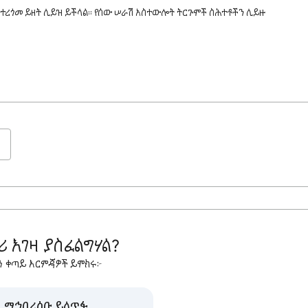
ተረጎመ ይዘት ሊይዝ ይችላል። የሰው ሠራሽ አስተውሎት ትርጉሞች ስሕተቶችን ሊይዙ
 እገዛ ያስፈልግሃል?
ን ቀጣይ እርምጃዎች ይሞክሩ፦
ዛ ማኅበረሰቡ ይለጥፉ