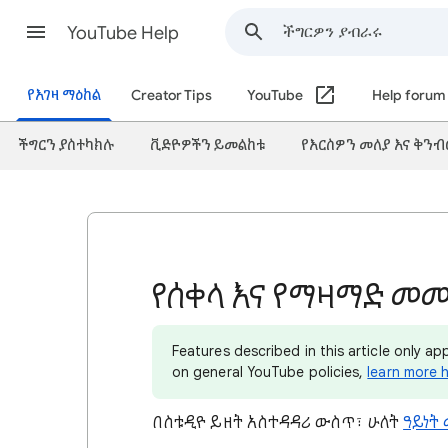
YouTube Help
የእገዛ ማዕከል
Creator Tips
YouTube
Help forum
ችግርን ያስተካክሉ
ቪድዮዎችን ይመልከቱ
የእርስዎን መለያ እና ቅንብ
የሰቀላ እና የማዛማድ መ
Features described in this article only a
on general YouTube policies,
learn more 
በስቱዲዮ ይዘት አስተዳዳሪ ውስጥ፣ ሁለት
ዓይነት