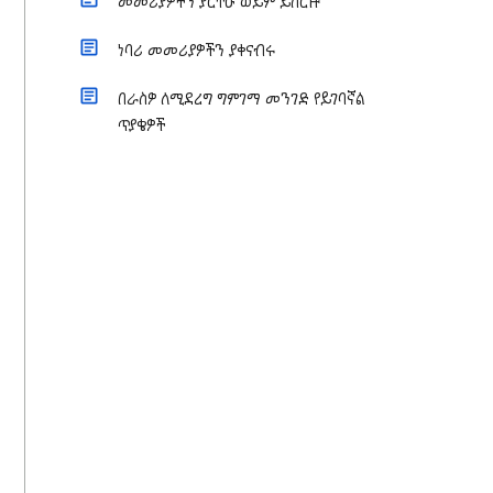
መመሪያዎችን ያርትዑ ወይም ይሰርዙ
ነባሪ መመሪያዎችን ያቀናብሩ
በራስዎ ለሚደረግ ግምገማ መንገድ የይገባኛል
ጥያቄዎች