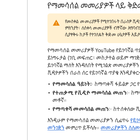
የማመሳሰል መመሪያዎች ላይ ቅድ
የመስቀል መመሪያዎች የሚተገበሩት በራስዎ ቪዲ
ምክንያት፣ ለሰቀላ መመሪያዎች ብቸኛው አግባብ
ሲያዋቅሩ ከታች የተገለጹት ቅድመ ሁኔታዎች አይ
የማመሳሰል መመሪያዎች YouTube የይገባኛል ጥ
ይነግሩታል (ገቢ መፍጠር፣ መከታተል ወይም ማገ
ይገባኛል ማለት እንዳለበት የሚገልጽ መመሪያዎች
ቪዲዮዎችን በራስ ሰር የይገባኛል ጥያቄ እንዲያቀር
የማመሳሰል ዓይነት፦
ከማጣቀሻ ፋይልዎ ጋር የ
የተጠቃሚ የቪዲዮ ማመሳሰል መጠን
፦ ከማ
መቶኛ።
የማጣቀሻ መመሳሰል መጠን
፦ ከተሰቀለው 
እንዲሁም የማመሳሰል መመሪያዎን ሲፈጥሩ
የይገ
መንገድን
መምረጥ ይችላሉ።
መመሪያዎችን ስለመ