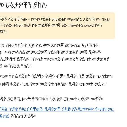
መ ሁኔታዎችን ያክሉ
ዮዎች ላይ ብቻ ነው - ምንም የይዘት መታወቂያ ማመሳሰል አይካተትም። በዚህ
ነት ያለው ቅድመ ሁኔታ
የተመልካች መገኛ
ነው። የመስቀል መመሪያዎን
ታዩም።
ያቄ በቀረበበት ቪዲዮ ላይ ምን እርምጃ መውሰድ እንዳለበት
ድ)። የማመሳሰል መመሪያዎች የይዘት መታወቂያ መቼ ቪዲዮን
ን ሊያካትቱ ይችላሉ። በሚከተለው ላይ በመስረት የይዘት መታወቂያ
ብ መንገር ይችላሉ፦
ሚመሳስል የይዘት ዓይነት፦ ኦዲዮ ብቻ፣ ቪዲዮ ብቻ ወይም ሁለቱም።
ጣቀሻ ፋይልዎ ጋር የሚዛመድ የተሰቀለው ቪዲዮ ርዝመት ወይም
ቪዲዮ ጋር የሚዛመድ የማጣቀሻ ፋይልዎ ርዝመት ወይም መቶኛ።
ባኛል ጥያቄ የቀረበባቸውን ቪዲዮዎች በእጅ እንዲገመገሙ የማዘዋወር
ፍጠር
የበለጠ ይረዱ።