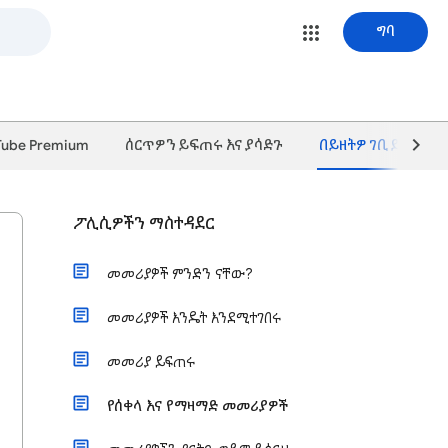
ግባ
Tube Premium
ሰርጥዎን ይፍጠሩ እና ያሳድጉ
በይዘትዎ ገቢ ይፍጠሩ
ፖሊሲዎችን ማስተዳደር
መመሪያዎች ምንድን ናቸው?
መመሪያዎች እንዴት እንደሚተገበሩ
መመሪያ ይፍጠሩ
የሰቀላ እና የማዛማድ መመሪያዎች