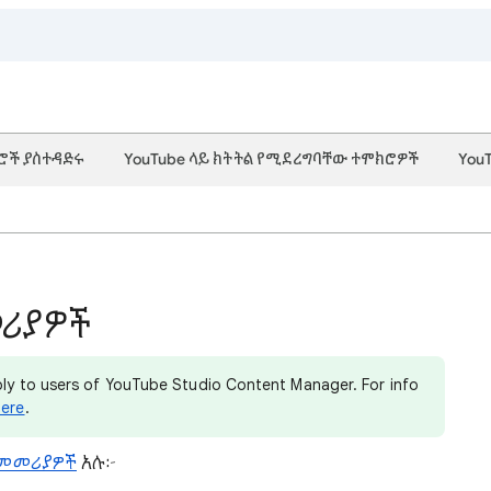
ሮች ያስተዳድሩ
YouTube ላይ ክትትል የሚደረግባቸው ተሞክሮዎች
You
መሪያዎች
pply to users of YouTube Studio Content Manager. For info
here
.
 መመሪያዎች
አሉ፦