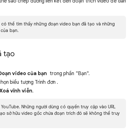
hể sao chép đường liên kết đến đoạn trích video để dán
n có thể tìm thấy những đoạn video bạn đã tạo và những
 của bạn.
ã tạo
Đoạn video của bạn
trong phần "Bạn".
họn biểu tượng Trình đơn
.
Xoá vĩnh viễn
.
i YouTube. Những người dùng có quyền truy cập vào URL
ạo sở hữu video gốc chứa đoạn trích đó sẽ không thể truy