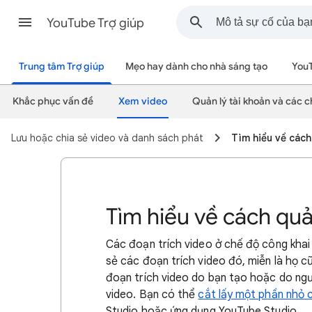
YouTube Trợ giúp
Trung tâm Trợ giúp
Mẹo hay dành cho nhà sáng tạo
You
Khắc phục vấn đề
Xem video
Quản lý tài khoản và các c
Lưu hoặc chia sẻ video và danh sách phát
Tìm hiểu về cách
Tìm hiểu về cách quả
Các đoạn trích video ở chế độ công khai
sẻ các đoạn trích video đó, miễn là họ 
đoạn trích video do bạn tạo hoặc do ngư
video. Bạn có thể
cắt lấy một phần nhỏ c
Studio hoặc ứng dụng YouTube Studio
.