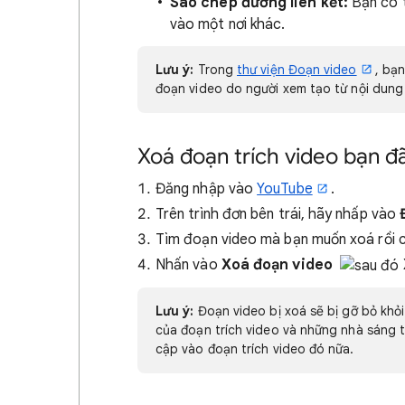
Sao chép đường liên kết:
Bạn có t
vào một nơi khác.
Lưu ý:
Trong
thư viện Đoạn video
, bạ
đoạn video do người xem tạo từ nội dung
Xoá đoạn trích video bạn đ
Đăng nhập vào
YouTube
.
Trên trình đơn bên trái, hãy nhấp vào
Tìm đoạn video mà bạn muốn xoá rồi c
Nhấn vào
Xoá đoạn video
Lưu ý:
Đoạn video bị xoá sẽ bị gỡ bỏ khỏ
của đoạn trích video và những nhà sáng t
cập vào đoạn trích video đó nữa.