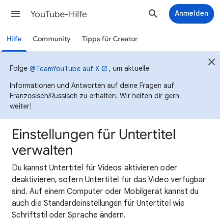
YouTube-Hilfe
Anmelden
Hilfe
Community
Tipps für Creator
Folge
, um aktuelle
@TeamYouTube auf X
Informationen und Antworten auf deine Fragen auf
Französisch/Russisch zu erhalten. Wir helfen dir gern
weiter!
Einstellungen für Untertitel
verwalten
Du kannst Untertitel für Videos aktivieren oder
deaktivieren, sofern Untertitel für das Video verfügbar
sind. Auf einem Computer oder Mobilgerät kannst du
auch die Standardeinstellungen für Untertitel wie
Schriftstil oder Sprache ändern.