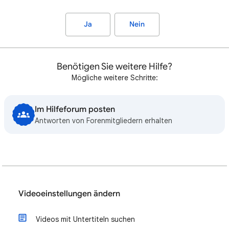
Ja
Nein
Benötigen Sie weitere Hilfe?
Mögliche weitere Schritte:
Im Hilfeforum posten
Antworten von Forenmitgliedern erhalten
Videoeinstellungen ändern
Videos mit Untertiteln suchen