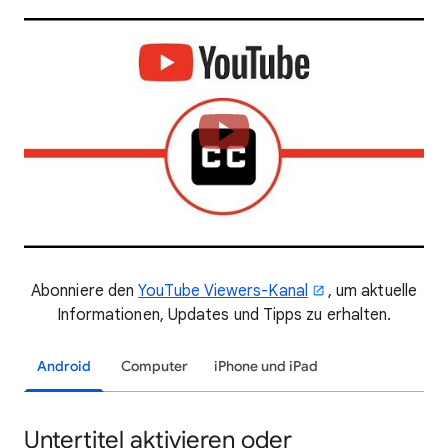
Abonniere den
YouTube Viewers-Kanal
, um aktuelle
Informationen, Updates und Tipps zu erhalten.
Android
Computer
iPhone und iPad
Untertitel aktivieren oder