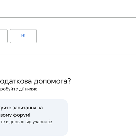
Ні
додаткова допомога?
робуйте дії нижче.
уйте запитання на
овому форумі
е відповіді від учасників