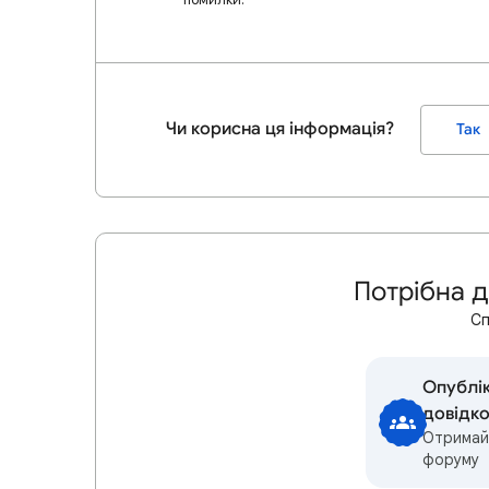
Чи корисна ця інформація?
Так
Потрібна 
Сп
Опублік
довідк
Отримайт
форуму