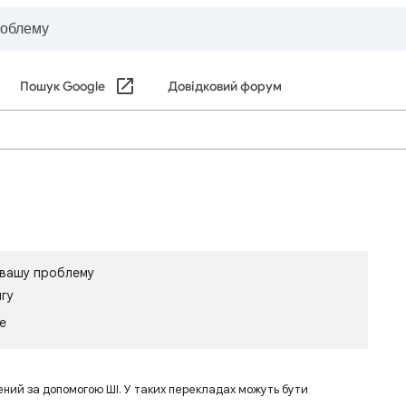
Пошук Google
Довідковий форум
є вашу проблему
игу
le
ений за допомогою ШІ. У таких перекладах можуть бути