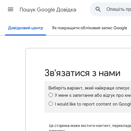
Пошук Google Довідка
Довідковий центр
Як покращити обліковий запис Google
Зв'язатися з нами
Виберіть варіант, який найкраще опису
У мене є запитання або відгук про кн
I would like to report content on Goog
Ця сторінка може містити контент, переклад
помилки.