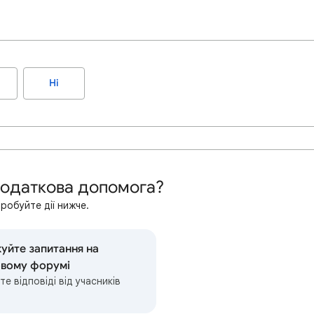
Ні
додаткова допомога?
робуйте дії нижче.
уйте запитання на
овому форумі
е відповіді від учасників