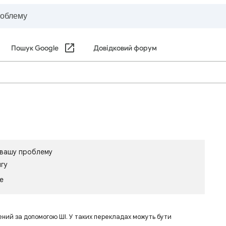
Пошук Google
Довідковий форум
є вашу проблему
игу
le
ений за допомогою ШІ. У таких перекладах можуть бути