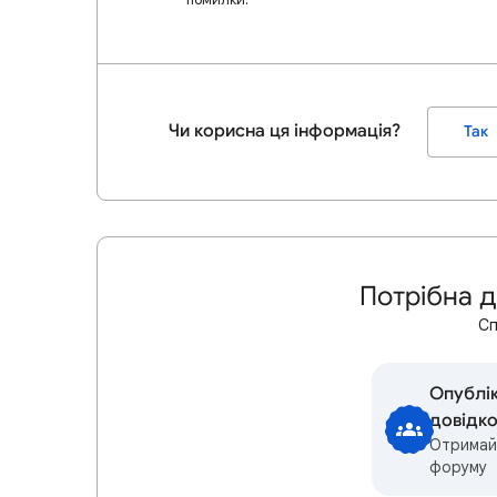
Чи корисна ця інформація?
Так
Потрібна 
Сп
Опублік
довідк
Отримайт
форуму