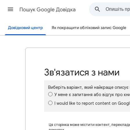
Пошук Google Довідка
Довідковий центр
Як покращити обліковий запис Google
Зв'язатися з нами
Виберіть варіант, який найкраще опису
У мене є запитання або відгук про кн
I would like to report content on Goog
Ця сторінка може містити контент, переклад
помилки.