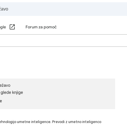
ogle
Forum za pomoč
težavo
 glede knjige
le
ehnologijo umetne inteligence. Prevodi z umetno inteligenco