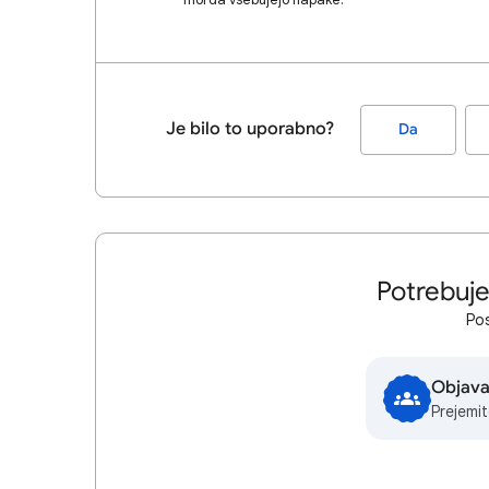
Je bilo to uporabno?
Da
Potrebuj
Pos
Objava
Prejemi