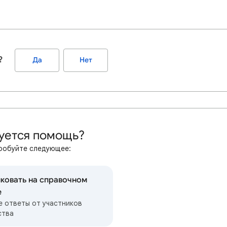
?
Да
Нет
уется помощь?
робуйте следующее:
ковать на справочном
е
е ответы от участников
ства