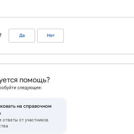
?
Да
Нет
уется помощь?
робуйте следующее:
ковать на справочном
е
е ответы от участников
ства