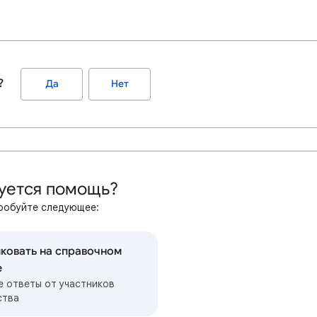
?
Да
Нет
уется помощь?
робуйте следующее:
ковать на справочном
е
е ответы от участников
ства