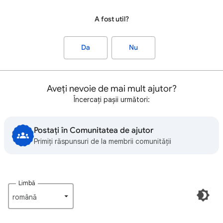
A fost util?
Da
Nu
Aveți nevoie de mai mult ajutor?
Încercați pașii următori:
Postați în Comunitatea de ajutor
Primiți răspunsuri de la membrii comunității
Limbă
română‎