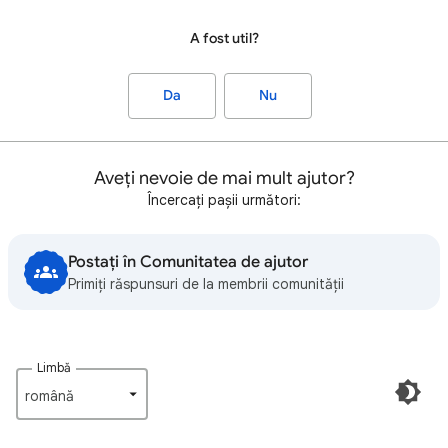
A fost util?
Da
Nu
Aveți nevoie de mai mult ajutor?
Încercați pașii următori:
Postați în Comunitatea de ajutor
Primiți răspunsuri de la membrii comunității
Limbă
română‎