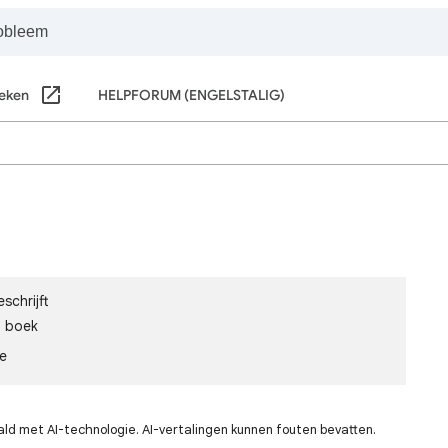
eken
HELPFORUM (ENGELSTALIG)
schrijft
n boek
le
ald met AI-technologie. AI-vertalingen kunnen fouten bevatten.