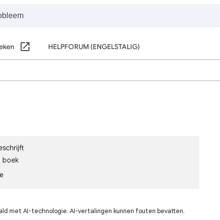
eken
HELPFORUM (ENGELSTALIG)
schrijft
n boek
le
ald met AI-technologie. AI-vertalingen kunnen fouten bevatten.