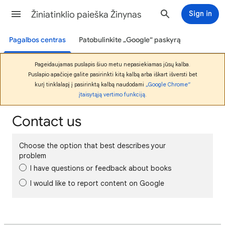
Žiniatinklio paieška Žinynas
Sign in
Pagalbos centras
Patobulinkite „Google“ paskyrą
Pageidaujamas puslapis šiuo metu nepasiekiamas jūsų kalba.
Puslapio apačioje galite pasirinkti kitą kalbą arba iškart išversti bet
kurį tinklalapį į pasirinktą kalbą naudodami
„Google Chrome“
įtaisytąją vertimo funkciją
.
Contact us
Choose the option that best describes your
problem
I have questions or feedback about books
I would like to report content on Google