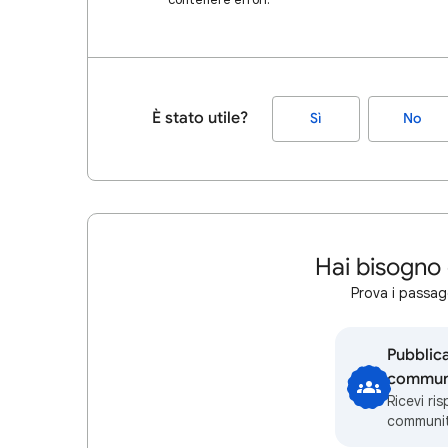
È stato utile?
Sì
No
Hai bisogno 
Prova i passagg
Pubblic
communi
Ricevi ri
communi