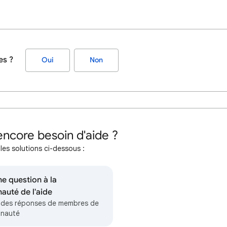
es ?
Oui
Non
ncore besoin d'aide ?
les solutions ci-dessous :
e question à la
uté de l'aide
des réponses de membres de
unauté