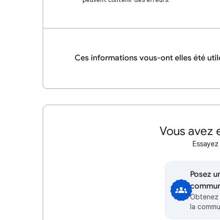
Ces informations vous-ont elles été util
Vous avez e
Essayez 
Posez un
communa
Obtenez 
la comm