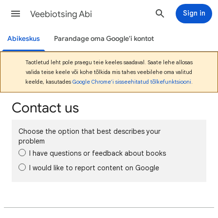
Veebiotsing Abi
Sign in
Abikeskus
Parandage oma Google'i kontot
Taotletud leht pole praegu teie keeles saadaval. Saate lehe allosas
valida teise keele või kohe tõlkida mis tahes veebilehe oma valitud
keelde, kasutades
Google Chrome'i sisseehitatud tõlkefunktsiooni
.
Contact us
Choose the option that best describes your
problem
I have questions or feedback about books
I would like to report content on Google