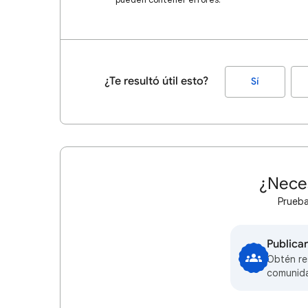
¿Te resultó útil esto?
Sí
¿Nece
Prueba
Publica
Obtén re
comunid