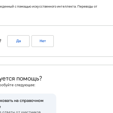
веденный с помощью искусственного интеллекта. Переводы от
?
Да
Нет
уется помощь?
робуйте следующее:
ковать на справочном
е
е ответы от участников