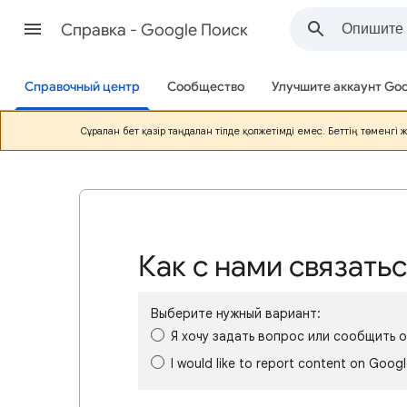
Cправка - Google Поиск
Справочный центр
Сообщество
Улучшите аккаунт Goo
Сұралған бет қазір таңдалған тілде қолжетімді емес. Беттің төменгі 
Как с нами связать
Выберите нужный вариант:
Я хочу задать вопрос или сообщить 
I would like to report content on Goog