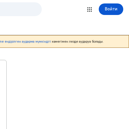
Войти
me ендірілген аударма мүмкіндігі
көмегімен лезде аударуға болады.