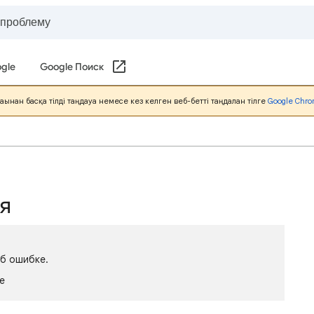
gle
Google Поиск
жағынан басқа тілді таңдауға немесе кез келген веб-бетті таңдалған тілге
Google Chro
ся
об ошибке.
le