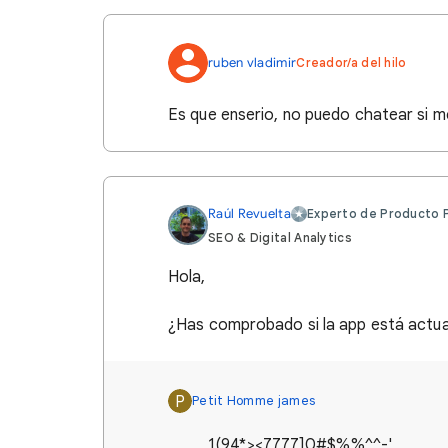
ruben vladimir
Creador/a del hilo
Es que enserio, no puedo chatear si m
Raúl Revuelta
Experto de Producto P
SEO & Digital Analytics
Hola,
¿Has comprobado si la app está actual
P
Petit Homme james
1(94*><7777]0#$%%^^-'