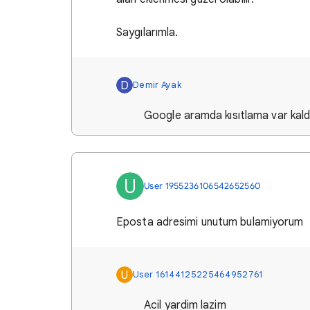
Saygılarımla.
D
Demir Ayak
Google aramda kısıtlama var kal
U
User 1955236106542652560
Eposta adresimi unutum bulamiyorum
U
User 16144125225464952761
Acil yardim lazim