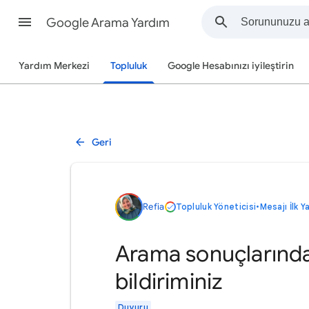
Google Arama Yardım
Yardım Merkezi
Topluluk
Google Hesabınızı iyileştirin
Geri
Refia
Topluluk Yöneticisi
•
Mesajı İlk Y
Arama sonuçlarındaki 
bildiriminiz
Duyuru