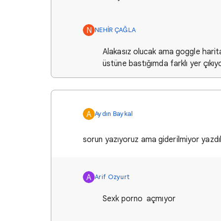
N
NEHİR ÇAĞLA
Alakasız olucak ama goggle hari
üstüne bastığımda farklı yer çıkı
A
Aydın Baykal
sorun yazıyoruz ama giderilmiyor yazdık
A
Arif Ozyurt
Sexk porno açmıyor