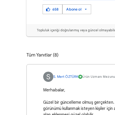
658
Abone ol
Topluluk içeriği doğrulanmış veya güncel olmayabilir
Tüm Yanıtlar (8)
S
S. Mert ÖZTÜRK
Ürün Uzmanı Mezun
Merhabalar,
Güzel bir güncelleme olmuş gerçekten.
görünümü kullanmak isteyen kişiler için a
alan eklenmesi güzel olabilir.