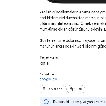
Yapılan güncellemelerin arama deneyiminiz
geri bildiriminizi duymaktan memnun oluruz
bildiriminizi iletebilirsiniz. Örnek verme
mümkünse ekran görüntüsünü ekleyin. Bu a
Gösterilen site adlarından ziyade, arama s
menünün arkasındaki "Geri bildirim gönd
Teşekkürler.
Refia
Ayrıntılar
google_go
Sabitlendi
Kilitli
Bu soru kilitlenmiş ve yanıt verme 