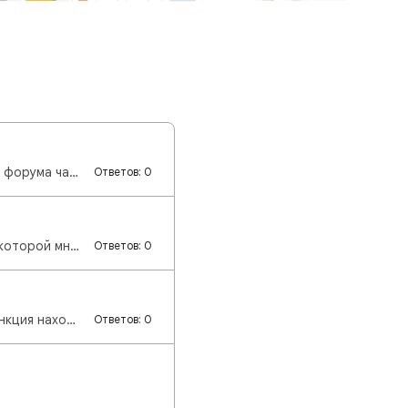
Здравствуйте! Добро пожаловать на справочный форум Google Поиска! Участники форума часто обсуждают, …
Ответов: 0
Здравствуйте, пользователи Поиска! Недавно мы столкнулись с проблемой, из-за которой многие настройк…
Ответов: 0
Здравствуйте, пользователи Поиска! Расширенный поиск переехал. Раньше эта функция находилась в меню …
Ответов: 0