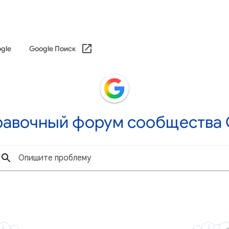
gle
Google Поиск
равочный форум сообщества G