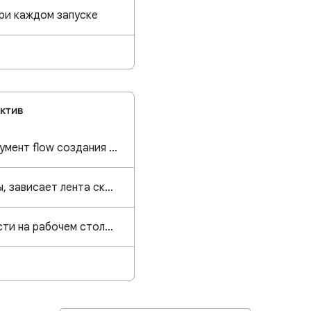
ри каждом запуске
ктив
не открывает инструмент flow создания изображения
гугл не качает файлы, зависает лента скачиваний
Всплывающие новости на рабочем столе, как убрать🤔