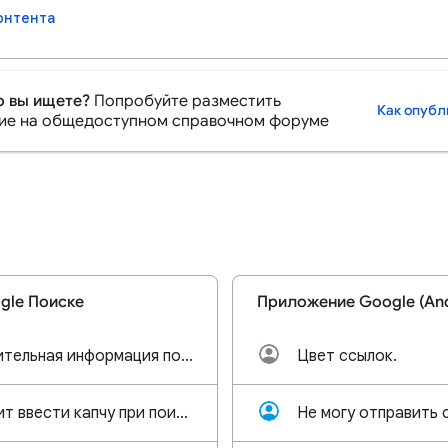
онтента
то вы ищете?
Попробуйте разместить
Как опубл
ие на общедоступном справочном форуме
gle Поиске
Приложение Google (And
Пропала дополнительная информация по поиску сбоку и картинки.
Цвет ссылок.
Постоянно просит ввести капчу при поиске в гугл