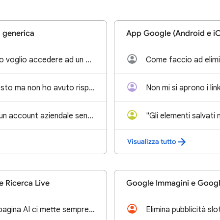
a generica
App Google (Android e i
Da Google quando voglio accedere ad un sito mi dice IMPOSSIBILE APRIRE IL LINK, ho scaricato Opera e
Ho bisogno di questo ma non ho avuto risposta: URL con %s al posto della query
Non mi si aprono i li
Come cancellare un account aziendale senza avere google workspace
Visualizza tutto
e Ricerca Live
Google Immagini e Googl
Quando riapro la pagina AI ci mette sempre una vita a caricare dove avevo interrotto
Elimina pubblicità slo