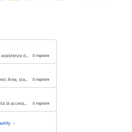
Gentile membro della community della Ricerca, Ti diamo il benvenuto nella community di assistenza de…
0 risposte
Hey Search Community, We re beginning to roll out AI Overviews in the European Economic Area, starti…
0 risposte
Un saluto alla community della Ricerca, Abbiamo apportato alcune modifiche alla modalità di accesso …
0 risposte
unity