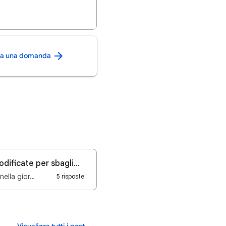
ca una domanda
Le ricerche che effettuo nn producono risultati, problema di impostazioni modificate per sbaglio
nella gior…
5 risposte