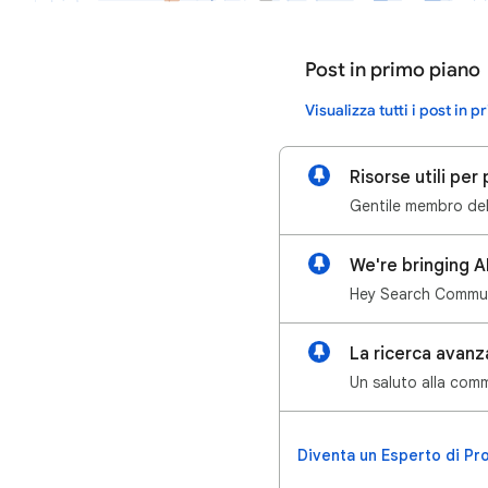
Post in primo piano
Visualizza tutti i post in 
Risorse utili pe
We're bringing A
La ricerca avanz
Diventa un Esperto di Pr