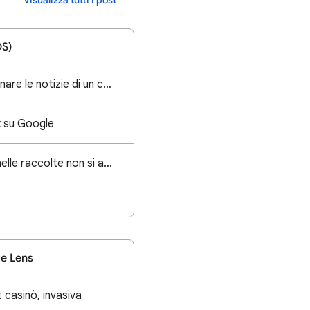
Visualizza tutti i post
OS)
Come faccio ad eliminare le notizie di un canale?
nk su Google
"Gli elementi salvati nelle raccolte non si aprono o richiedono due/tre clic per visualizzare la pag
e Lens
t casinò, invasiva