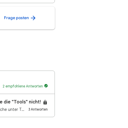
Frage posten
2 empfohlene Antworten
 die "Tools" nicht!
Wenn ich in Chrome unter meinen Google Account eingeloggt bin funktioniert in der Suche unter Tools …
3 Antworten