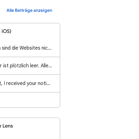
Alle Beiträge anzeigen
 iOS)
Seit etwas 2 Wochen sind die Websites nicht mehr erreichbar. Es heisst Website nicht verfügbar. Wei
Mein Google Kalender ist plötzlich leer. Alle Termine und Daten einfach weg.
Hello Google Support, I received your notification stating that Google Assistant will be discontinu
e Lens