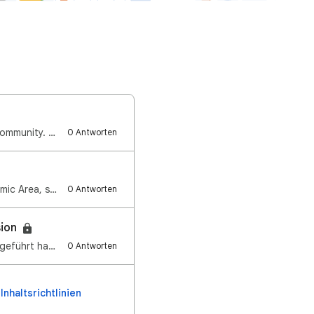
Hallo, die Kontowiederherstellung ist ein häufig diskutiertes Thema in der öffentlichen Community. U…
0 Antworten
Hey Search Community, We re beginning to roll out AI Overviews in the European Economic Area, starti…
0 Antworten
sion
Liebe Community der Google Suche, vor Kurzem ist ein Problem aufgetreten, das dazu geführt hat, dass…
0 Antworten
Inhaltsrichtlinien